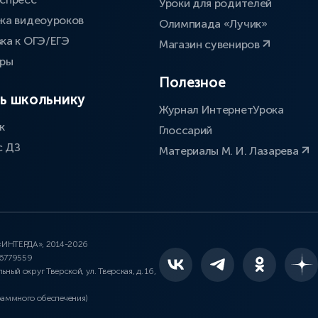
Уроки для родителей
ка видеоуроков
Олимпиада «Лучик»
ка к ОГЭ/ЕГЭ
Магазин сувениров
оры
Полезное
ь школьнику
Журнал ИнтернетУрока
к
Глоссарий
с ДЗ
Материалы М. И. Лазарева
 «ИНТЕРДА», 2014-2026
46779559
льный округ Тверской, ул. Тверская, д. 16,
раммного обеспечения)