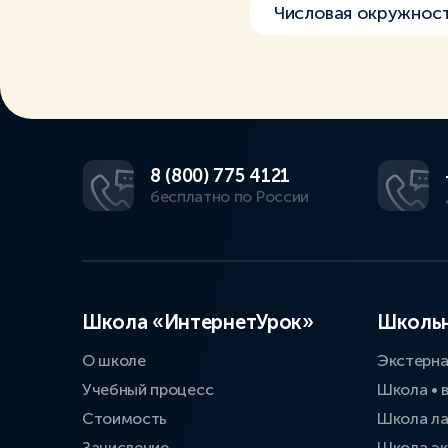
Числовая окружнос
8 (800) 775 4121
бесплатно по России
Школа «ИнтернетУрок»
Школьн
О школе
Экстерн
Учебный процесс
Школа • 
Стоимость
Школа л
Зачисление
Школа эк