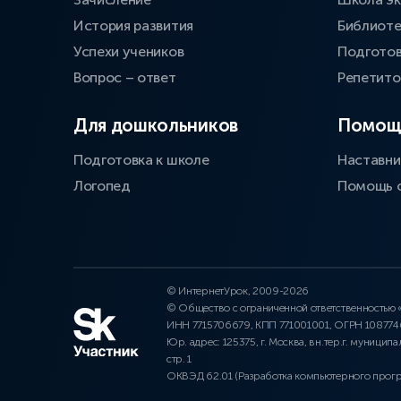
История развития
Библиоте
Успехи учеников
Подготов
Вопрос – ответ
Репетит
Для дошкольников
Помощ
Подготовка к школе
Наставни
Логопед
Помощь 
© ИнтернетУрок, 2009-2026
© Общество с ограниченной ответственностью
ИНН 7715706679, КПП 771001001, ОГРН 10877
Юр. адрес: 125375, г. Москва, вн.тер.г. муниципа
стр. 1
ОКВЭД 62.01 (Разработка компьютерного прог