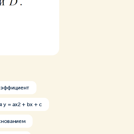
оэффициент
 y = ax2 + bx + c
снованием