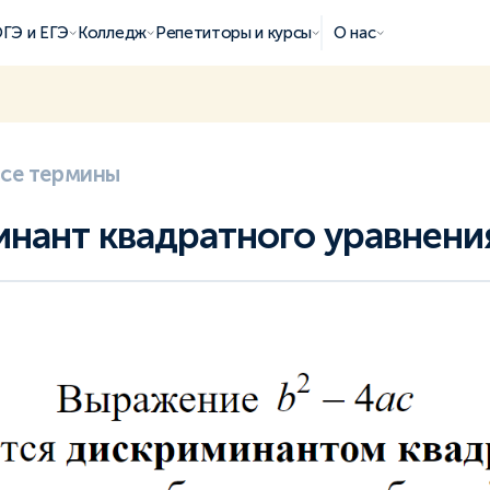
ГЭ и ЕГЭ
Колледж
Репетиторы и курсы
О нас
все термины
нант квадратного уравнени