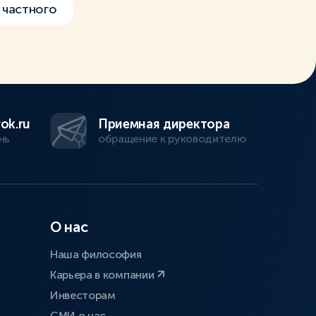
 частного
ok.ru
Приемная директора
нь
обращение к руководителю
О нас
Наша философия
Карьера в компании
Инвесторам
СМИ о нас