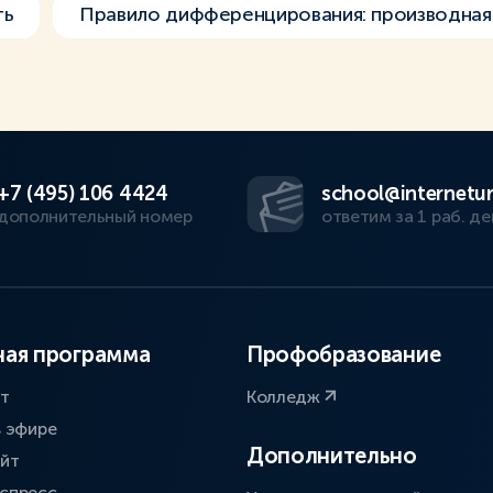
ть
Правило дифференцирования: производная
+7 (495) 106 4424
school@internetur
дополнительный номер
ответим за 1 раб. де
ая программа
Профобразование
ат
Колледж
в эфире
Дополнительно
айт
спресс