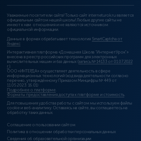
Уважаемые посетители сайта! Только сайт interneturok.ru является
официальным сайтом нашей школы! Любые другие сайты не
имеют к нам отношения и не являются источником
официальной информации.
Данные в формах обрабатывает технология
SmartCaptcha от
Яндекс
Интерактивная платформа «Домашняя Школа “ИнтернетУрок”»
внесена в реестр российских программ для электронных
вычислительных машин и баз данных (
запись № 14133 от 01.07.2022
г.
).
ООО «ИНТЕРДА» осуществляет деятельность в сфере
информационных технологий (код вида деятельности согласно
перечню, утверждённому Приказом Минцифры № 449 от
11.05.2023: 16.01)
Подробнее о платформе
.
Форматы предоставления доступа к платформе и стоимость
.
Для повышения удобства работы с сайтом мы используем файлы
cookie и веб-аналитику. Оставаясь на сайте, вы соглашаетесь на
обработку таких данных.
Соглашение о пользовании сайтом
Политика в отношении обработки персональных данных
Сведения об образовательной организации