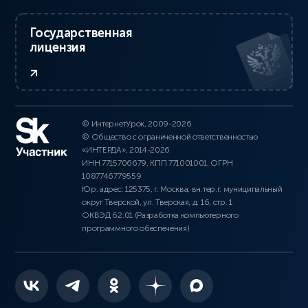
Государственная
лицензия
© ИнтернетУрок, 2009-2026
© Общество с ограниченной ответственностью
«ИНТЕРДА», 2014-2026
ИНН 7715706679, КПП 771001001, ОГРН
1087746779559
Юр. адрес: 125375, г. Москва, вн.тер.г. муниципальный
округ Тверской, ул. Тверская, д. 16, стр. 1
ОКВЭД 62.01 (Разработка компьютерного
программного обеспечения)