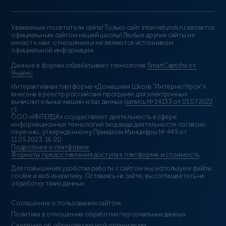
Уважаемые посетители сайта! Только сайт interneturok.ru является
официальным сайтом нашей школы! Любые другие сайты не
имеют к нам отношения и не являются источником
официальной информации.
Данные в формах обрабатывает технология
SmartCaptcha от
Яндекс
Интерактивная платформа «Домашняя Школа “ИнтернетУрок”»
внесена в реестр российских программ для электронных
вычислительных машин и баз данных (
запись № 14133 от 01.07.2022
г.
).
ООО «ИНТЕРДА» осуществляет деятельность в сфере
информационных технологий (код вида деятельности согласно
перечню, утверждённому Приказом Минцифры № 449 от
11.05.2023: 16.01)
Подробнее о платформе
.
Форматы предоставления доступа к платформе и стоимость
.
Для повышения удобства работы с сайтом мы используем файлы
cookie и веб-аналитику. Оставаясь на сайте, вы соглашаетесь на
обработку таких данных.
Соглашение о пользовании сайтом
Политика в отношении обработки персональных данных
Сведения об образовательной организации