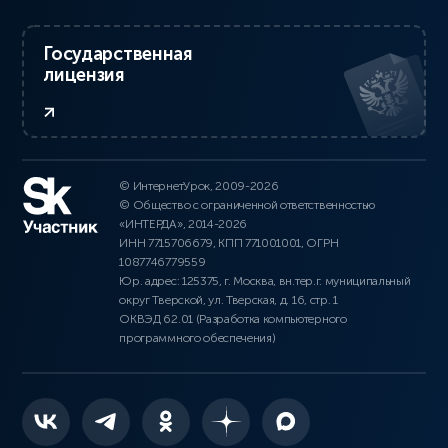
Государственная
лицензия
© ИнтернетУрок, 2009-2026
© Общество с ограниченной ответственностью
«ИНТЕРДА», 2014-2026
ИНН 7715706679, КПП 771001001, ОГРН
1087746779559
Юр. адрес: 125375, г. Москва, вн.тер.г. муниципальный
округ Тверской, ул. Тверская, д. 16, стр. 1
ОКВЭД 62.01 (Разработка компьютерного
программного обеспечения)