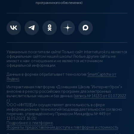
программного обеспечения)
Уважаемые посетители сайта! Только сайт interneturok.ru является
официальным сайтом нашей школы! Любые другие сайты не
имеют к нам отношения и не являются источником
официальной информации.
Данные в формах обрабатывает технология
SmartCaptcha от
Яндекс
Интерактивная платформа «Домашняя Школа “ИнтернетУрок”»
внесена в реестр российских программ для электронных
вычислительных машин и баз данных (
запись № 14133 от 01.07.2022
г.
).
ООО «ИНТЕРДА» осуществляет деятельность в сфере
информационных технологий (код вида деятельности согласно
перечню, утверждённому Приказом Минцифры № 449 от
11.05.2023: 16.01)
Подробнее о платформе
.
Форматы предоставления доступа к платформе и стоимость
.