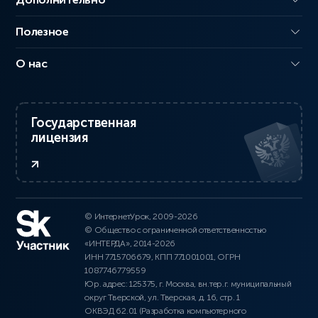
Полезное
О нас
Государственная
лицензия
© ИнтернетУрок, 2009-2026
© Общество с ограниченной ответственностью
«ИНТЕРДА», 2014-2026
ИНН 7715706679, КПП 771001001, ОГРН
1087746779559
Юр. адрес: 125375, г. Москва, вн.тер.г. муниципальный
округ Тверской, ул. Тверская, д. 16, стр. 1
ОКВЭД 62.01 (Разработка компьютерного