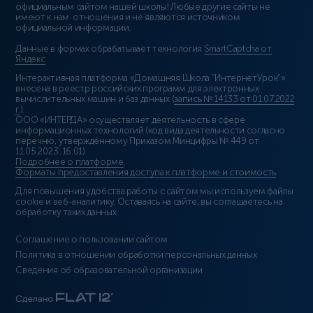
официальным сайтом нашей школы! Любые другие сайты не
имеют к нам отношения и не являются источником
официальной информации.
Данные в формах обрабатывает технология
SmartCaptcha от
Яндекс
Интерактивная платформа «Домашняя Школа “ИнтернетУрок”»
внесена в реестр российских программ для электронных
вычислительных машин и баз данных (
запись № 14133 от 01.07.2022
г.
).
ООО «ИНТЕРДА» осуществляет деятельность в сфере
информационных технологий (код вида деятельности согласно
перечню, утверждённому Приказом Минцифры № 449 от
11.05.2023: 16.01)
Подробнее о платформе
.
Форматы предоставления доступа к платформе и стоимость
.
Для повышения удобства работы с сайтом мы используем файлы
cookie и веб-аналитику. Оставаясь на сайте, вы соглашаетесь на
обработку таких данных.
Соглашение о пользовании сайтом
Политика в отношении обработки персональных данных
Сведения об образовательной организации