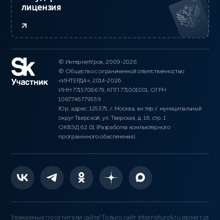
лицензия
© ИнтернетУрок, 2009-2026
© Общество с ограниченной ответственностью
«ИНТЕРДА», 2014-2026
ИНН 7715706679, КПП 771001001, ОГРН
1087746779559
Юр. адрес: 125375, г. Москва, вн.тер.г. муниципальный
округ Тверской, ул. Тверская, д. 16, стр. 1
ОКВЭД 62.01 (Разработка компьютерного
программного обеспечения)
Уважаемые посетители сайта! Только сайт interneturok.ru является