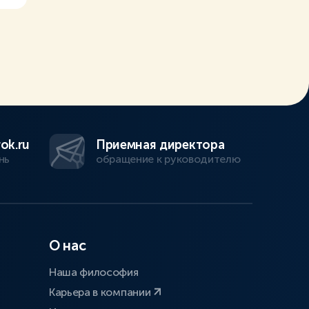
ok.ru
Приемная директора
нь
обращение к руководителю
О нас
Наша философия
Карьера в компании