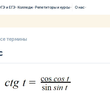
ГЭ и ЕГЭ
Колледж
Репетиторы и курсы
О нас
все термины
с