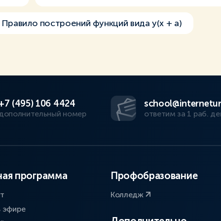
Правило построений функций вида y(x + a)
+7 (495) 106 4424
school@internetur
дополнительный номер
ответим за 1 раб. де
ая программа
Профобразование
ат
Колледж
в эфире