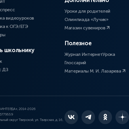
Дополнительно
айт
спресс
Уроки для родителей
ка видеоуроков
Олимпиада «Лучик»
ка к ОГЭ/ЕГЭ
Магазин сувениров
оры
Полезное
ь школьнику
Журнал ИнтернетУрока
к
Глоссарий
с ДЗ
Материалы М. И. Лазарева
 «ИНТЕРДА», 2014-2026
46779559
льный округ Тверской, ул. Тверская, д. 16,