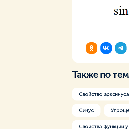
Также по те
Свойство арксинуса
Синус
Упрощё
Свойства функции y 