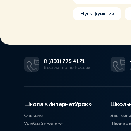
Нуль функции
8 (800) 775 4121
бесплатно по России
Школа «ИнтернетУрок»
Школьн
О школе
Экстерн
Учебный процесс
Школа • 