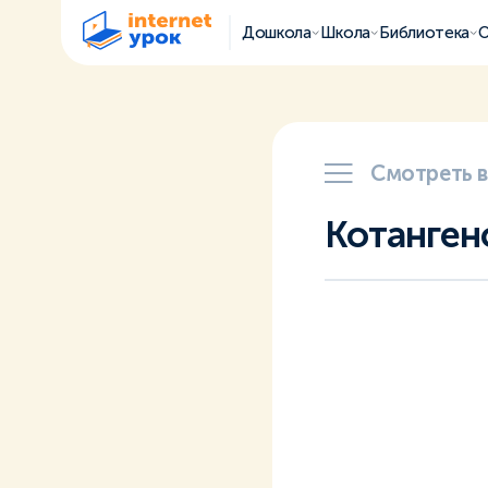
Дошкола
Школа
Библиотека
О
Смотреть 
Котанген