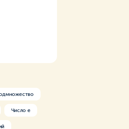
одмножество
Число e
ий