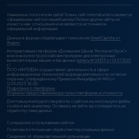
Уважаемые посетители сайта! Только сайт interneturok.ru является
официальным сайтом нашей школы! Любые другие сайты не
имеют к нам отношения и не являются источником
официальной информации.
Данные в формах обрабатывает технология
SmartCaptcha от
Яндекс
Интерактивная платформа «Домашняя Школа “ИнтернетУрок”»
внесена в реестр российских программ для электронных
вычислительных машин и баз данных (
запись № 14133 от 01.07.2022
г.
).
ООО «ИНТЕРДА» осуществляет деятельность в сфере
информационных технологий (код вида деятельности согласно
перечню, утверждённому Приказом Минцифры № 449 от
11.05.2023: 16.01)
Подробнее о платформе
.
Форматы предоставления доступа к платформе и стоимость
.
Для повышения удобства работы с сайтом мы используем файлы
cookie и веб-аналитику. Оставаясь на сайте, вы соглашаетесь на
обработку таких данных.
Соглашение о пользовании сайтом
Политика в отношении обработки персональных данных
Сведения об образовательной организации