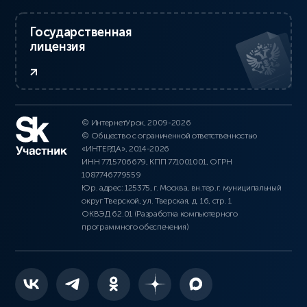
Государственная
лицензия
© ИнтернетУрок, 2009-2026
© Общество с ограниченной ответственностью
«ИНТЕРДА», 2014-2026
ИНН 7715706679, КПП 771001001, ОГРН
1087746779559
Юр. адрес: 125375, г. Москва, вн.тер.г. муниципальный
округ Тверской, ул. Тверская, д. 16, стр. 1
ОКВЭД 62.01 (Разработка компьютерного
программного обеспечения)