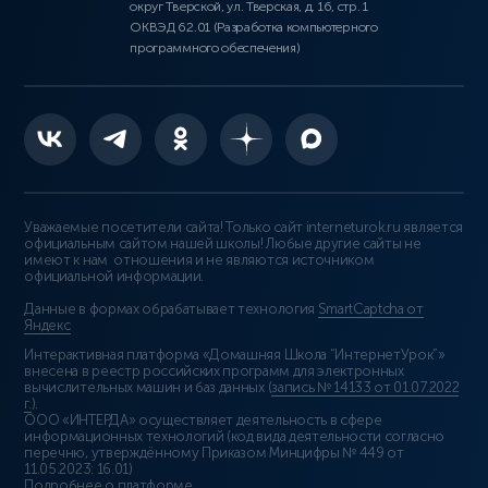
округ Тверской, ул. Тверская, д. 16, стр. 1
ОКВЭД 62.01 (Разработка компьютерного
программного обеспечения)
Уважаемые посетители сайта! Только сайт interneturok.ru является
официальным сайтом нашей школы! Любые другие сайты не
имеют к нам отношения и не являются источником
официальной информации.
Данные в формах обрабатывает технология
SmartCaptcha от
Яндекс
Интерактивная платформа «Домашняя Школа “ИнтернетУрок”»
внесена в реестр российских программ для электронных
вычислительных машин и баз данных (
запись № 14133 от 01.07.2022
г.
).
ООО «ИНТЕРДА» осуществляет деятельность в сфере
информационных технологий (код вида деятельности согласно
перечню, утверждённому Приказом Минцифры № 449 от
11.05.2023: 16.01)
Подробнее о платформе
.