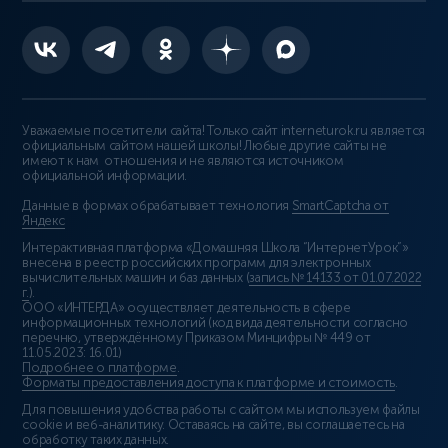
Уважаемые посетители сайта! Только сайт interneturok.ru является
официальным сайтом нашей школы! Любые другие сайты не
имеют к нам отношения и не являются источником
официальной информации.
Данные в формах обрабатывает технология
SmartCaptcha от
Яндекс
Интерактивная платформа «Домашняя Школа “ИнтернетУрок”»
внесена в реестр российских программ для электронных
вычислительных машин и баз данных (
запись № 14133 от 01.07.2022
г.
).
ООО «ИНТЕРДА» осуществляет деятельность в сфере
информационных технологий (код вида деятельности согласно
перечню, утверждённому Приказом Минцифры № 449 от
11.05.2023: 16.01)
Подробнее о платформе
.
Форматы предоставления доступа к платформе и стоимость
.
Для повышения удобства работы с сайтом мы используем файлы
cookie и веб-аналитику. Оставаясь на сайте, вы соглашаетесь на
обработку таких данных.