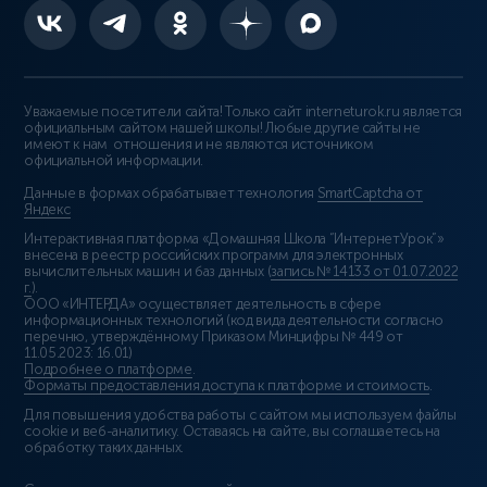
Уважаемые посетители сайта! Только сайт interneturok.ru является
официальным сайтом нашей школы! Любые другие сайты не
имеют к нам отношения и не являются источником
официальной информации.
Данные в формах обрабатывает технология
SmartCaptcha от
Яндекс
Интерактивная платформа «Домашняя Школа “ИнтернетУрок”»
внесена в реестр российских программ для электронных
вычислительных машин и баз данных (
запись № 14133 от 01.07.2022
г.
).
ООО «ИНТЕРДА» осуществляет деятельность в сфере
информационных технологий (код вида деятельности согласно
перечню, утверждённому Приказом Минцифры № 449 от
11.05.2023: 16.01)
Подробнее о платформе
.
Форматы предоставления доступа к платформе и стоимость
.
Для повышения удобства работы с сайтом мы используем файлы
cookie и веб-аналитику. Оставаясь на сайте, вы соглашаетесь на
обработку таких данных.