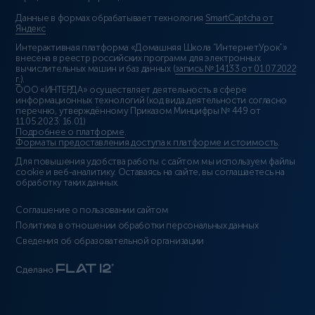
Данные в формах обрабатывает технология
SmartCaptcha от
Яндекс
Интерактивная платформа «Домашняя Школа “ИнтернетУрок”»
внесена в реестр российских программ для электронных
вычислительных машин и баз данных (
запись № 14133 от 01.07.2022
г.
).
ООО «ИНТЕРДА» осуществляет деятельность в сфере
информационных технологий (код вида деятельности согласно
перечню, утверждённому Приказом Минцифры № 449 от
11.05.2023: 16.01)
Подробнее о платформе
.
Форматы предоставления доступа к платформе и стоимость
.
Для повышения удобства работы с сайтом мы используем файлы
cookie и веб-аналитику. Оставаясь на сайте, вы соглашаетесь на
обработку таких данных.
Соглашение о пользовании сайтом
Политика в отношении обработки персональных данных
Сведения об образовательной организации