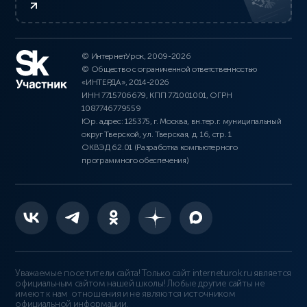
© ИнтернетУрок, 2009-2026
© Общество с ограниченной ответственностью
«ИНТЕРДА», 2014-2026
ИНН 7715706679, КПП 771001001, ОГРН
1087746779559
Юр. адрес: 125375, г. Москва, вн.тер.г. муниципальный
округ Тверской, ул. Тверская, д. 16, стр. 1
ОКВЭД 62.01 (Разработка компьютерного
программного обеспечения)
Уважаемые посетители сайта! Только сайт interneturok.ru является
официальным сайтом нашей школы! Любые другие сайты не
имеют к нам отношения и не являются источником
официальной информации.