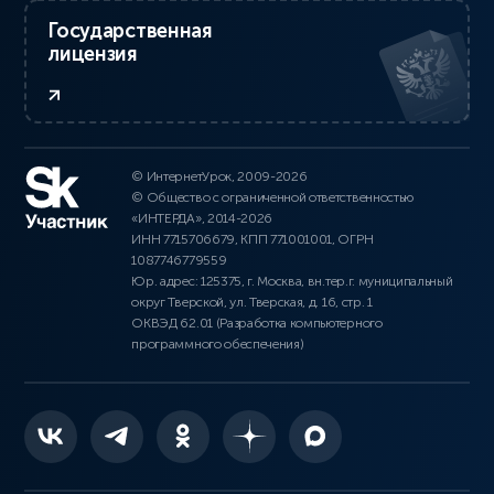
Государственная
лицензия
© ИнтернетУрок, 2009-2026
© Общество с ограниченной ответственностью
«ИНТЕРДА», 2014-2026
ИНН 7715706679, КПП 771001001, ОГРН
1087746779559
Юр. адрес: 125375, г. Москва, вн.тер.г. муниципальный
округ Тверской, ул. Тверская, д. 16, стр. 1
ОКВЭД 62.01 (Разработка компьютерного
программного обеспечения)