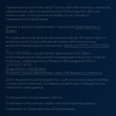
Уважаемые посетители сайта! Только сайт interneturok.ru является
официальным сайтом нашей школы! Любые другие сайты не
имеют к нам отношения и не являются источником
официальной информации.
Данные в формах обрабатывает технология
SmartCaptcha от
Яндекс
Интерактивная платформа «Домашняя Школа “ИнтернетУрок”»
внесена в реестр российских программ для электронных
вычислительных машин и баз данных (
запись № 14133 от 01.07.2022
г.
).
ООО «ИНТЕРДА» осуществляет деятельность в сфере
информационных технологий (код вида деятельности согласно
перечню, утверждённому Приказом Минцифры № 449 от
11.05.2023: 16.01)
Подробнее о платформе
.
Форматы предоставления доступа к платформе и стоимость
.
Для повышения удобства работы с сайтом мы используем файлы
cookie и веб-аналитику. Оставаясь на сайте, вы соглашаетесь на
обработку таких данных.
Соглашение о пользовании сайтом
Политика в отношении обработки персональных данных
Сведения об образовательной организации