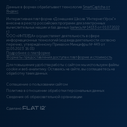
Данные в формах обрабатывает технология
SmartCaptcha от
Яндекс
Интерактивная платформа «Домашняя Школа “ИнтернетУрок”»
внесена в реестр российских программ для электронных
вычислительных машин и баз данных (
запись № 14133 от 01.07.2022
г.
).
ООО «ИНТЕРДА» осуществляет деятельность в сфере
информационных технологий (код вида деятельности согласно
перечню, утверждённому Приказом Минцифры № 449 от
11.05.2023: 16.01)
Подробнее о платформе
.
Форматы предоставления доступа к платформе и стоимость
.
Для повышения удобства работы с сайтом мы используем файлы
cookie и веб-аналитику. Оставаясь на сайте, вы соглашаетесь на
обработку таких данных.
Соглашение о пользовании сайтом
Политика в отношении обработки персональных данных
Сведения об образовательной организации