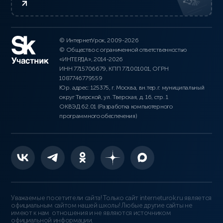
© ИнтернетУрок, 2009-2026
© Общество с ограниченной ответственностью
«ИНТЕРДА», 2014-2026
ИНН 7715706679, КПП 771001001, ОГРН
1087746779559
Юр. адрес: 125375, г. Москва, вн.тер.г. муниципальный
округ Тверской, ул. Тверская, д. 16, стр. 1
ОКВЭД 62.01 (Разработка компьютерного
программного обеспечения)
Уважаемые посетители сайта! Только сайт interneturok.ru является
официальным сайтом нашей школы! Любые другие сайты не
имеют к нам отношения и не являются источником
официальной информации.