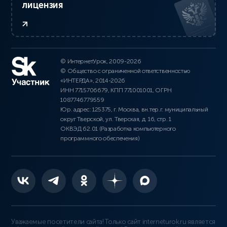
лицензия
© ИнтернетУрок, 2009-2026
© Общество с ограниченной ответственностью
«ИНТЕРДА», 2014-2026
ИНН 7715706679, КПП 771001001, ОГРН
1087746779559
Юр. адрес: 125375, г. Москва, вн.тер.г. муниципальный
округ Тверской, ул. Тверская, д. 16, стр. 1
ОКВЭД 62.01 (Разработка компьютерного
программного обеспечения)
Уважаемые посетители сайта! Только сайт interneturok.ru является