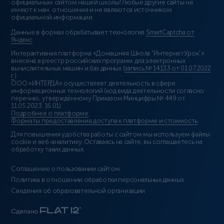
официальным сайтом нашей школы! Любые другие сайты не
имеют к нам отношения и не являются источником
официальной информации.
Данные в формах обрабатывает технология
SmartCaptcha от
Яндекс
Интерактивная платформа «Домашняя Школа “ИнтернетУрок”»
внесена в реестр российских программ для электронных
вычислительных машин и баз данных (
запись № 14133 от 01.07.2022
г.
).
ООО «ИНТЕРДА» осуществляет деятельность в сфере
информационных технологий (код вида деятельности согласно
перечню, утверждённому Приказом Минцифры № 449 от
11.05.2023: 16.01)
Подробнее о платформе
.
Форматы предоставления доступа к платформе и стоимость
.
Для повышения удобства работы с сайтом мы используем файлы
cookie и веб-аналитику. Оставаясь на сайте, вы соглашаетесь на
обработку таких данных.
Соглашение о пользовании сайтом
Политика в отношении обработки персональных данных
Сведения об образовательной организации