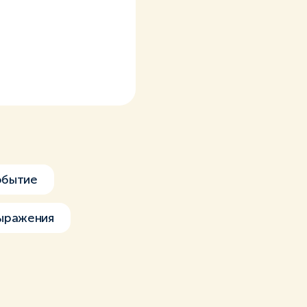
обытие
ыражения