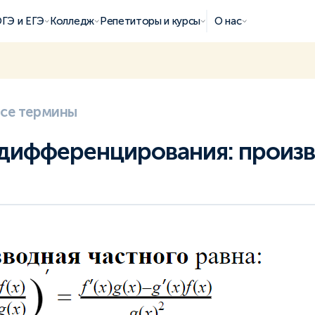
ГЭ и ЕГЭ
Колледж
Репетиторы и курсы
О нас
все термины
дифференцирования: произ