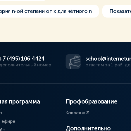
рня n-ой степени от х для чётного n
Показат
+7 (495) 106 4424
school@internetur
дополнительный номер
ответим за 1 раб. де
ая программа
Профобразование
ат
Колледж
в эфире
Дополнительно
айт