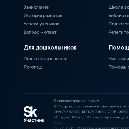
Зачисление
Школа эк
История развития
Библиоте
Успехи учеников
Подготов
Вопрос – ответ
Репетит
Для дошкольников
Помощ
Подготовка к школе
Наставни
Логопед
Помощь 
© ИнтернетУрок, 2009-2026
© Общество с ограниченной ответственностью
ИНН 7715706679, КПП 771001001, ОГРН 10877
Юр. адрес: 125375, г. Москва, вн.тер.г. муниципа
стр. 1
ОКВЭД 62.01 (Разработка компьютерного прог