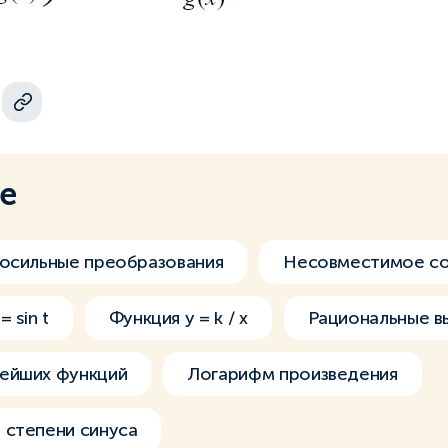
ме
носильные преобразования
Несовместимое с
 sin t
Функция y = k / x
Рациональные в
ейших функций
Логарифм произведения
 степени синуса