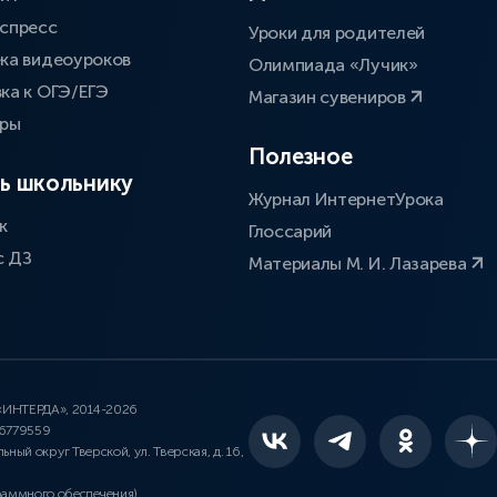
спресс
Уроки для родителей
ка видеоуроков
Олимпиада «Лучик»
ка к ОГЭ/ЕГЭ
Магазин сувениров
оры
Полезное
ь школьнику
Журнал ИнтернетУрока
к
Глоссарий
с ДЗ
Материалы М. И. Лазарева
 «ИНТЕРДА», 2014-2026
46779559
льный округ Тверской, ул. Тверская, д. 16,
раммного обеспечения)