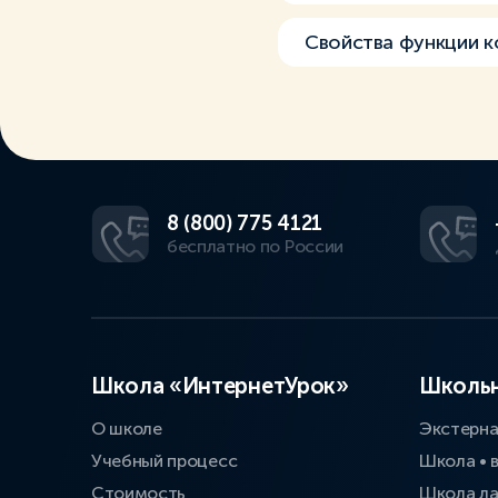
Свойства функции ко
8 (800) 775 4121
бесплатно по России
Школа «ИнтернетУрок»
Школьн
О школе
Экстерн
Учебный процесс
Школа • 
Стоимость
Школа л