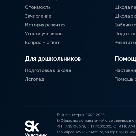
Стоимость
Школа л
Зачисление
Школа эк
История развития
Библиоте
Успехи учеников
Подготов
Вопрос – ответ
Репетит
Для дошкольников
Помощ
Подготовка к школе
Наставни
Логопед
Помощь 
© ИнтернетУрок, 2009-2026
© Общество с ограниченной ответственностью
ИНН 7715706679, КПП 771001001, ОГРН 10877
Юр. адрес: 125375, г. Москва, вн.тер.г. муниципа