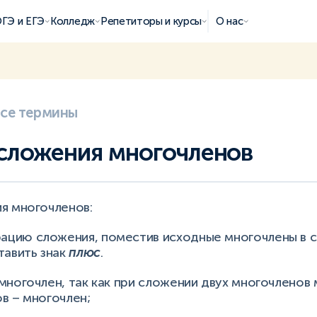
ГЭ и ЕГЭ
Колледж
Репетиторы и курсы
О нас
все термины
сложения многочленов
я многочленов:
рацию сложения, поместив исходные многочлены в с
тавить знак
плюс
.
многочлен, так как при сложении двух многочленов
в – многочлен;