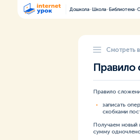
Дошкола
Школа
Библиотека
О
Смотреть 
Правило 
Правило сложени
записать опе
скобками пос
Получаем новый 
сумму одночлено