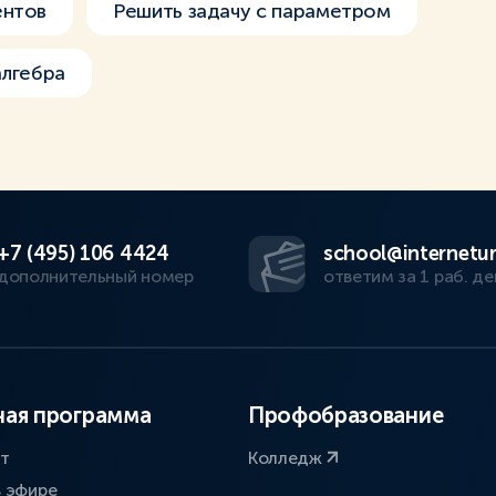
ентов
Решить задачу с параметром
алгебра
+7 (495) 106 4424
school@internetur
дополнительный номер
ответим за 1 раб. де
ая программа
Профобразование
ат
Колледж
в эфире