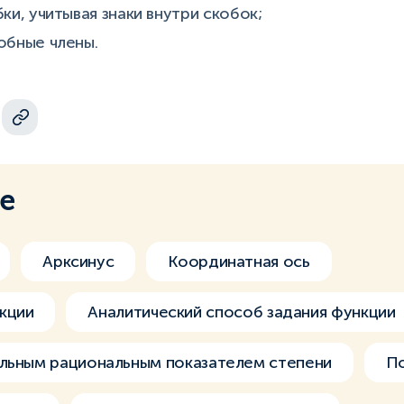
ки, учитывая знаки внутри скобок;
обные члены.
ме
Арксинус
Координатная ось
кции
Аналитический способ задания функции
ельным рациональным показателем степени
По