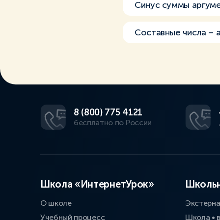
Синус суммы аргум
Составные числа – 
8 (800) 775 4121
бесплатно по России
Школа «ИнтернетУрок»
Школьн
О школе
Экстерн
Учебный процесс
Школа • 