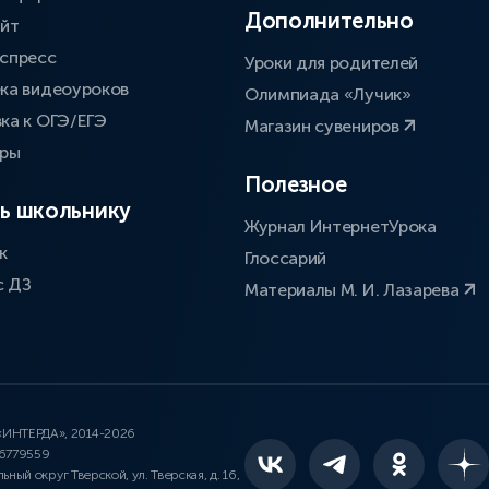
Дополнительно
айт
спресс
Уроки для родителей
ка видеоуроков
Олимпиада «Лучик»
ка к ОГЭ/ЕГЭ
Магазин сувениров
оры
Полезное
ь школьнику
Журнал ИнтернетУрока
к
Глоссарий
с ДЗ
Материалы М. И. Лазарева
 «ИНТЕРДА», 2014-2026
46779559
льный округ Тверской, ул. Тверская, д. 16,