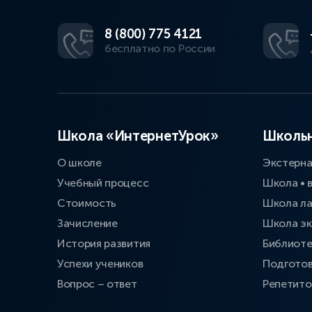
8 (800) 775 4121
бесплатно по России
Школа «ИнтернетУрок»
Школьн
О школе
Экстерн
Учебный процесс
Школа • 
Стоимость
Школа л
Зачисление
Школа эк
История развития
Библиоте
Успехи учеников
Подготов
Вопрос – ответ
Репетит