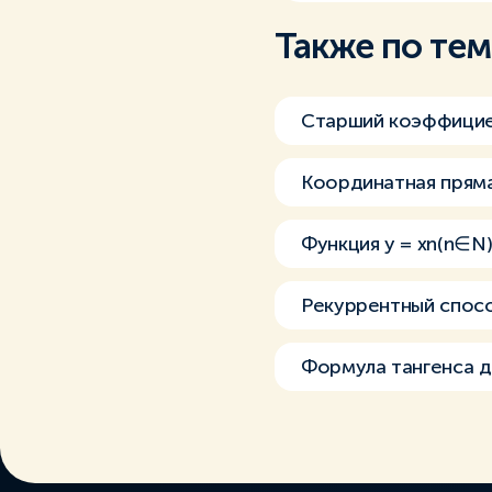
Также по те
Старший коэффици
Координатная пряма
Функция y = xn(n∈N
Рекуррентный спос
Формула тангенса д