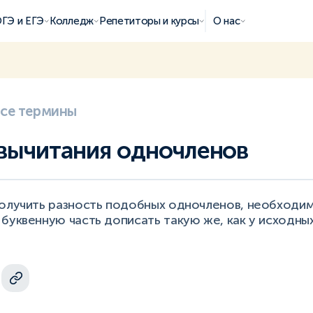
ГЭ и ЕГЭ
Колледж
Репетиторы и курсы
О нас
все термины
вычитания одночленов
получить разность подобных одночленов, необходим
буквенную часть дописать такую же, как у исходных