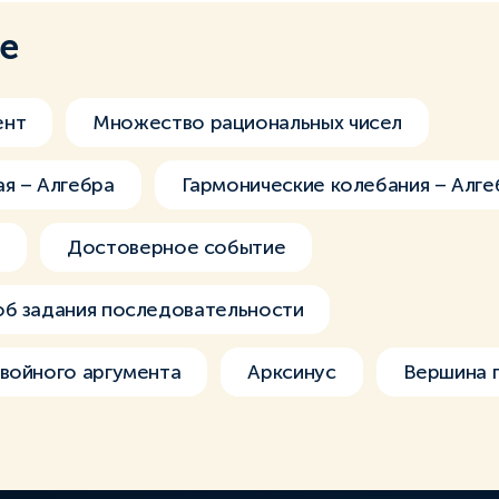
ме
ент
Множество рациональных чисел
я – Алгебра
Гармонические колебания – Алге
)
Достоверное событие
об задания последовательности
войного аргумента
Арксинус
Вершина 