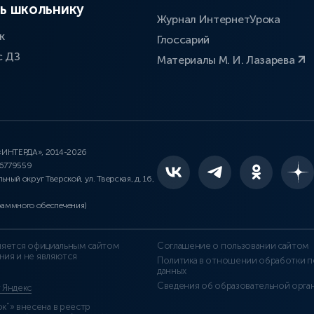
ь школьнику
Журнал ИнтернетУрока
к
Глоссарий
с ДЗ
Материалы М. И. Лазарева
 «ИНТЕРДА», 2014-2026
46779559
льный округ Тверской, ул. Тверская, д. 16,
раммного обеспечения)
является официальным сайтом
Соглашение о пользовании сайтом
ния и не являются
Политика в отношении обработки п
данных
Сведения об образовательной орга
т Яндекс
”» внесена в реестр