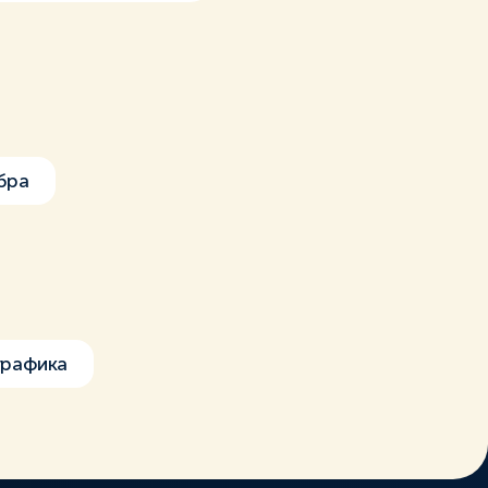
бра
графика