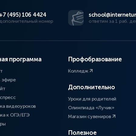
+7 (495) 106 4424
school@internetur
дополнительный номер
ответим за 1 раб. де
ая программа
Профобразование
ат
Колледж
в эфире
Дополнительно
айт
спресс
Уроки для родителей
ка видеоуроков
Олимпиада «Лучик»
ка к ОГЭ/ЕГЭ
Магазин сувениров
оры
Полезное