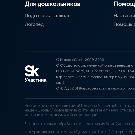
Для дошкольников
Помощ
Подготовка к школе
Наставни
Логопед
Помощь 
© ИнтернетУрок, 2009-2026
© Общество с ограниченной ответственностью
ИНН 7715706679, КПП 771001001, ОГРН 10877
Юр. адрес: 125375, г. Москва, вн.тер.г. муниципа
стр. 1
ОКВЭД 62.01 (Разработка компьютерного прог
Уважаемые посетители сайта! Только сайт interneturok.ru 
нашей школы! Любые другие сайты не имеют к нам отноше
источником официальной информации.
Данные в формах обрабатывает технология
SmartCaptcha о
Интерактивная платформа «Домашняя Школа “ИнтернетУрок