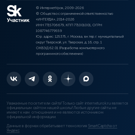
© ИнтернетУрок, 2009-2026
© Общество с ограниченной ответственностью
«ИНТЕРДА», 2014-2026
ИНН 7715706679, КПП 771001001, ОГРН
1087746779559
Юр. адрес: 125375, г. Москва, вн.тер.г. муниципальный
округ Тверской, ул. Тверская, д. 16, стр. 1
ОКВЭД 62.01 (Разработка компьютерного
программного обеспечения)
Уважаемые посетители сайта! Только сайт interneturok.ru является
официальным сайтом нашей школы! Любые другие сайты не
имеют к нам отношения и не являются источником
официальной информации.
Данные в формах обрабатывает технология
SmartCaptcha от
Яндекс