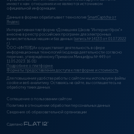
имеют к нам отношения и не являются источником
официальной информации.
Данные в формах обрабатывает технология
SmartCaptcha от
Яндекс
Интерактивная платформа «Домашняя Школа “ИнтернетУрок”»
внесена в реестр российских программ для электронных
вычислительных машин и баз данных (
запись № 14133 от 01.07.2022
г.
).
ООО «ИНТЕРДА» осуществляет деятельность в сфере
информационных технологий (код вида деятельности согласно
перечню, утверждённому Приказом Минцифры № 449 от
11.05.2023: 16.01)
Подробнее о платформе
.
Форматы предоставления доступа к платформе и стоимость
.
Для повышения удобства работы с сайтом мы используем файлы
cookie и веб-аналитику. Оставаясь на сайте, вы соглашаетесь на
обработку таких данных.
Соглашение о пользовании сайтом
Политика в отношении обработки персональных данных
Сведения об образовательной организации