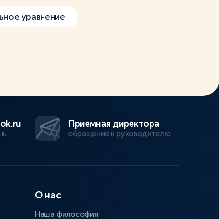
ьное уравнение
ok.ru
Приемная директора
нь
обращение к руководителю
О нас
Наша философия