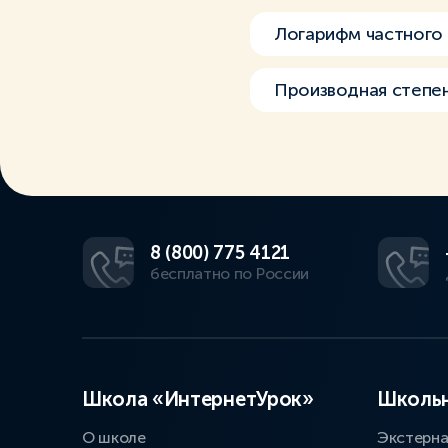
Логарифм частного
Производная степе
8 (800) 775 4121
бесплатно по России
Школа «ИнтернетУрок»
Школьн
О школе
Экстерн