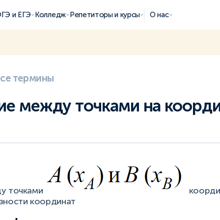
ГЭ и ЕГЭ
Колледж
Репетиторы и курсы
О нас
все термины
ие между точками на коорд
ду точками
коорди
зности координат