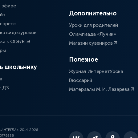
в эфире
Дополнительно
айт
спресс
Уроки для родителей
ка видеоуроков
Олимпиада «Лучик»
ка к ОГЭ/ЕГЭ
Магазин сувениров
оры
Полезное
ь школьнику
Журнал ИнтернетУрока
к
Глоссарий
с ДЗ
Материалы М. И. Лазарева
 «ИНТЕРДА», 2014-2026
46779559