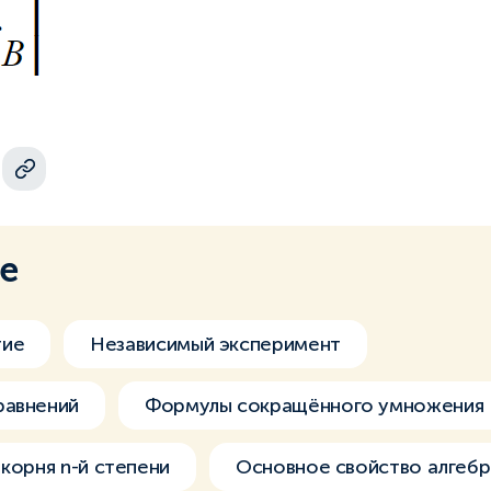
ме
тие
Независимый эксперимент
равнений
Формулы сокращённого умножения
корня n-й степени
Основное свойство алгеб