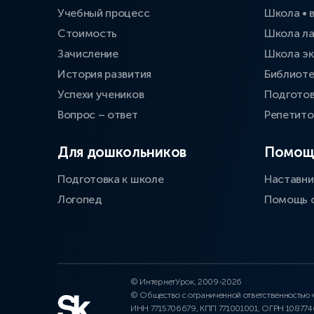
Учебный процесс
Школа • 
Стоимость
Школа л
Зачисление
Школа эк
История развития
Библиоте
Успехи учеников
Подготов
Вопрос – ответ
Репетит
Для дошкольников
Помощ
Подготовка к школе
Наставни
Логопед
Помощь 
© ИнтернетУрок, 2009-2026
© Общество с ограниченной ответственностью
ИНН 7715706679, КПП 771001001, ОГРН 10877