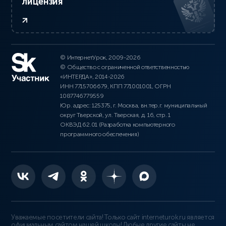
лицензия
© ИнтернетУрок, 2009-2026
© Общество с ограниченной ответственностью
«ИНТЕРДА», 2014-2026
ИНН 7715706679, КПП 771001001, ОГРН
1087746779559
Юр. адрес: 125375, г. Москва, вн.тер.г. муниципальный
округ Тверской, ул. Тверская, д. 16, стр. 1
ОКВЭД 62.01 (Разработка компьютерного
программного обеспечения)
Уважаемые посетители сайта! Только сайт interneturok.ru является
официальным сайтом нашей школы! Любые другие сайты не