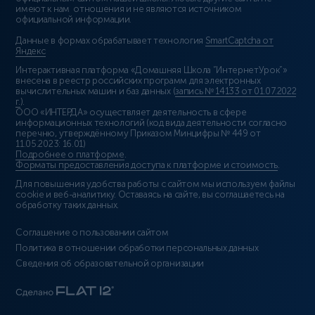
имеют к нам отношения и не являются источником
официальной информации.
Данные в формах обрабатывает технология
SmartCaptcha от
Яндекс
Интерактивная платформа «Домашняя Школа “ИнтернетУрок”»
внесена в реестр российских программ для электронных
вычислительных машин и баз данных (
запись № 14133 от 01.07.2022
г.
).
ООО «ИНТЕРДА» осуществляет деятельность в сфере
информационных технологий (код вида деятельности согласно
перечню, утверждённому Приказом Минцифры № 449 от
11.05.2023: 16.01)
Подробнее о платформе
.
Форматы предоставления доступа к платформе и стоимость
.
Для повышения удобства работы с сайтом мы используем файлы
cookie и веб-аналитику. Оставаясь на сайте, вы соглашаетесь на
обработку таких данных.
Соглашение о пользовании сайтом
Политика в отношении обработки персональных данных
Сведения об образовательной организации