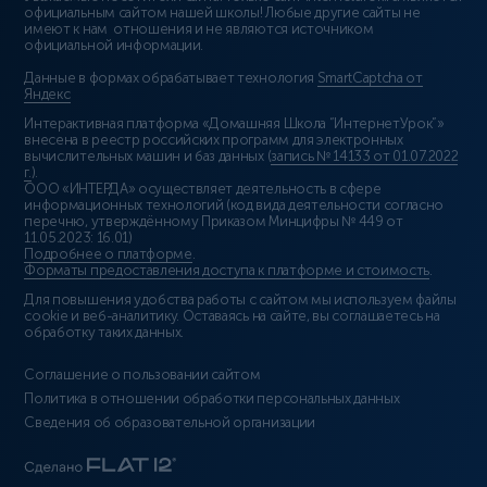
официальным сайтом нашей школы! Любые другие сайты не
имеют к нам отношения и не являются источником
официальной информации.
Данные в формах обрабатывает технология
SmartCaptcha от
Яндекс
Интерактивная платформа «Домашняя Школа “ИнтернетУрок”»
внесена в реестр российских программ для электронных
вычислительных машин и баз данных (
запись № 14133 от 01.07.2022
г.
).
ООО «ИНТЕРДА» осуществляет деятельность в сфере
информационных технологий (код вида деятельности согласно
перечню, утверждённому Приказом Минцифры № 449 от
11.05.2023: 16.01)
Подробнее о платформе
.
Форматы предоставления доступа к платформе и стоимость
.
Для повышения удобства работы с сайтом мы используем файлы
cookie и веб-аналитику. Оставаясь на сайте, вы соглашаетесь на
обработку таких данных.
Соглашение о пользовании сайтом
Политика в отношении обработки персональных данных
Сведения об образовательной организации