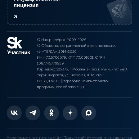
лицензия
© ИнтернетУрок, 2009-2026
© Общество с ограниченной ответственностью
«ИНТЕРДА», 2014-2026
ИНН 7715706679, КПП 771001001, ОГРН
1087746779559
Юр. адрес: 125375, г. Москва, вн.тер.г. муниципальный
округ Тверской, ул. Тверская, д. 16, стр. 1
ОКВЭД 62.01 (Разработка компьютерного
программного обеспечения)
Уважаемые посетители сайта! Только сайт interneturok.ru является