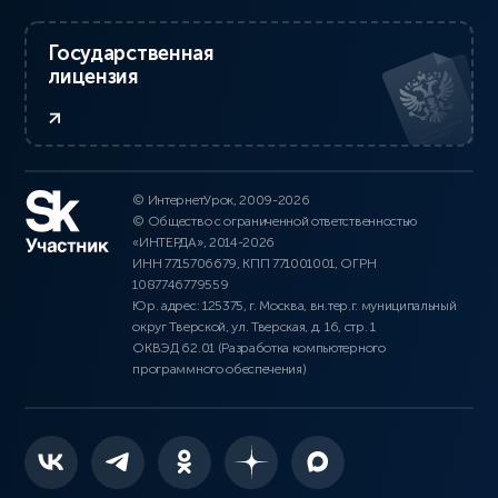
Государственная
лицензия
© ИнтернетУрок, 2009-2026
© Общество с ограниченной ответственностью
«ИНТЕРДА», 2014-2026
ИНН 7715706679, КПП 771001001, ОГРН
1087746779559
Юр. адрес: 125375, г. Москва, вн.тер.г. муниципальный
округ Тверской, ул. Тверская, д. 16, стр. 1
ОКВЭД 62.01 (Разработка компьютерного
программного обеспечения)