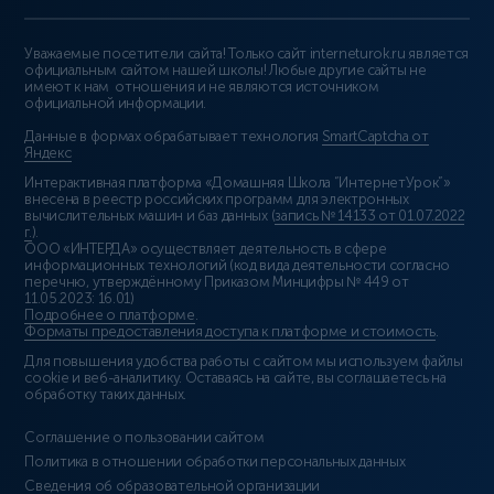
Уважаемые посетители сайта! Только сайт interneturok.ru является
официальным сайтом нашей школы! Любые другие сайты не
имеют к нам отношения и не являются источником
официальной информации.
Данные в формах обрабатывает технология
SmartCaptcha от
Яндекс
Интерактивная платформа «Домашняя Школа “ИнтернетУрок”»
внесена в реестр российских программ для электронных
вычислительных машин и баз данных (
запись № 14133 от 01.07.2022
г.
).
ООО «ИНТЕРДА» осуществляет деятельность в сфере
информационных технологий (код вида деятельности согласно
перечню, утверждённому Приказом Минцифры № 449 от
11.05.2023: 16.01)
Подробнее о платформе
.
Форматы предоставления доступа к платформе и стоимость
.
Для повышения удобства работы с сайтом мы используем файлы
cookie и веб-аналитику. Оставаясь на сайте, вы соглашаетесь на
обработку таких данных.
Соглашение о пользовании сайтом
Политика в отношении обработки персональных данных
Сведения об образовательной организации