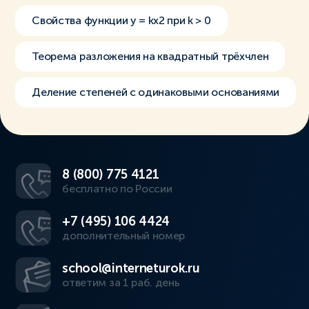
Свойства функции y = kx2 при k > 0
Теорема разложения на квадратный трёхчлен
Деление степеней с одинаковыми основаниями
8 (800) 775 4121
бесплатно по России
+7 (495) 106 4424
дополнительный номер
school@interneturok.ru
ответим за 1 раб. день