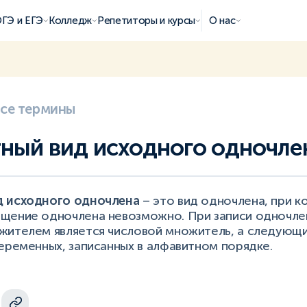
ГЭ и ЕГЭ
Колледж
Репетиторы и курсы
О нас
все термины
ный вид исходного одночле
д исходного одночлена
– это вид одночлена, при 
щение одночлена невозможно. При записи одночле
жителем является числовой множитель, а следующи
еременных, записанных в алфавитном порядке.