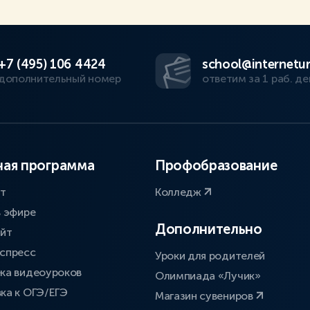
+7 (495) 106 4424
school@internetur
дополнительный номер
ответим за 1 раб. де
ая программа
Профобразование
ат
Колледж
в эфире
Дополнительно
айт
спресс
Уроки для родителей
ка видеоуроков
Олимпиада «Лучик»
ка к ОГЭ/ЕГЭ
Магазин сувениров