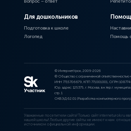
Вопрос – ответ
Репетит
Для дошкольников
Помощ
Подготовка к школе
Наставни
Логопед
Помощь 
© ИнтернетУрок, 2009-2026
© Общество с ограниченной ответственностью
ИНН 7715706679, КПП 771001001, ОГРН 10877
Юр. адрес: 125375, г. Москва, вн.тер.г. муниципа
стр. 1
ОКВЭД 62.01 (Разработка компьютерного прог
Уважаемые посетители сайта! Только сайт interneturok.ru 
нашей школы! Любые другие сайты не имеют к нам отноше
источником официальной информации.