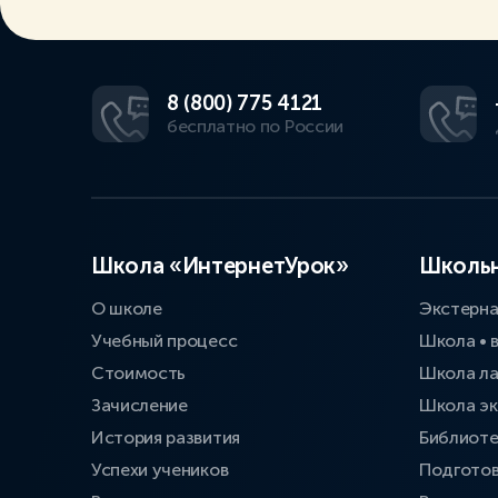
8 (800) 775 4121
бесплатно по России
Школа «ИнтернетУрок»
Школьн
О школе
Экстерн
Учебный процесс
Школа • 
Стоимость
Школа л
Зачисление
Школа эк
История развития
Библиоте
Успехи учеников
Подготов