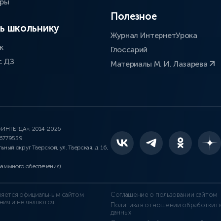
оры
Полезное
ь школьнику
Журнал ИнтернетУрока
к
Глоссарий
с ДЗ
Материалы М. И. Лазарева
 «ИНТЕРДА», 2014-2026
46779559
льный округ Тверской, ул. Тверская, д. 16,
раммного обеспечения)
является официальным сайтом
Соглашение о пользовании сайтом
ния и не являются
Политика в отношении обработки п
данных