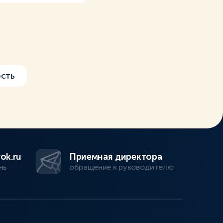
сть
ok.ru
Приемная директора
нь
обращение к руководителю