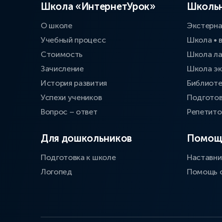
Школа «ИнтернетУрок»
Школьн
О школе
Экстерн
Учебный процесс
Школа • 
Стоимость
Школа л
Зачисление
Школа эк
История развития
Библиоте
Успехи учеников
Подготов
Вопрос – ответ
Репетит
Для дошкольников
Помощ
Подготовка к школе
Наставни
Логопед
Помощь 