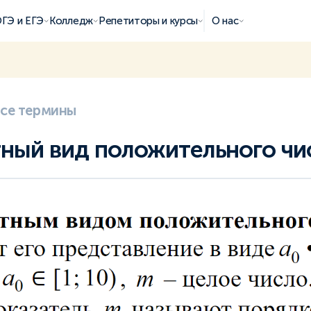
ГЭ и ЕГЭ
Колледж
Репетиторы и курсы
О нас
все термины
ный вид положительного чи