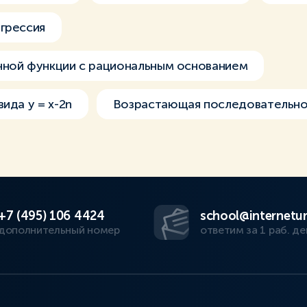
грессия
нной функции с рациональным основанием
ида y = x-2n
Возрастающая последовательно
+7 (495) 106 4424
school@internetur
дополнительный номер
ответим за 1 раб. де