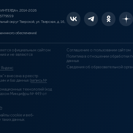
 «ИНТЕРДА», 2014-2026
46779559
льный округ Тверской, ул. Тверская, д. 16,
раммного обеспечения)
является официальным сайтом
Соглашение о пользовании сайтом
ния и не являются
Политика в отношении обработки п
данных
Сведения об образовательной орга
т Яндекс
”» внесена в реестр
н и баз данных (
запись №
рмационных технологий (код
казом Минцифры № 449 от
ь
.
айлы cookie и веб-
 таких данных.