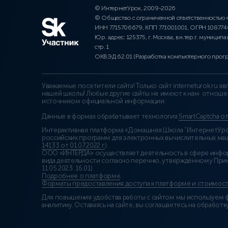
© ИнтернетУрок, 2009-2026
© Общество с ограниченной ответственностью
ИНН 7715706679, КПП 771001001, ОГРН 10877
Юр. адрес: 125375, г. Москва, вн.тер.г. муниципа
стр. 1
ОКВЭД 62.01 (Разработка компьютерного прог
Уважаемые посетители сайта! Только сайт interneturok.ru 
нашей школы! Любые другие сайты не имеют к нам отноше
источником официальной информации.
Данные в формах обрабатывает технология
SmartCaptcha о
Интерактивная платформа «Домашняя Школа “ИнтернетУрок
российских программ для электронных вычислительных маши
14133 от 01.07.2022 г.
).
ООО «ИНТЕРДА» осуществляет деятельность в сфере инфо
вида деятельности согласно перечню, утверждённому При
11.05.2023: 16.01)
Подробнее о платформе
.
Форматы предоставления доступа к платформе и стоимост
Для повышения удобства работы с сайтом мы используем ф
аналитику. Оставаясь на сайте, вы соглашаетесь на обработку