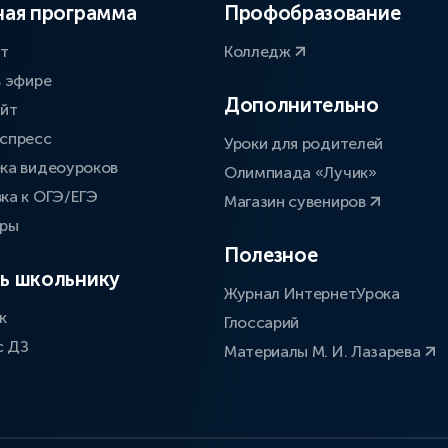
ая программа
Профобразование
ат
Колледж
в эфире
Дополнительно
айт
спресс
Уроки для родителей
ка видеоуроков
Олимпиада «Лучик»
ка к ОГЭ/ЕГЭ
Магазин сувениров
оры
Полезное
ь школьнику
Журнал ИнтернетУрока
к
Глоссарий
с ДЗ
Материалы М. И. Лазарева