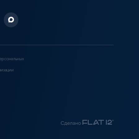
ерсональных
низации