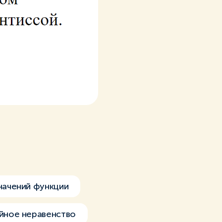
начений функции
йное неравенство