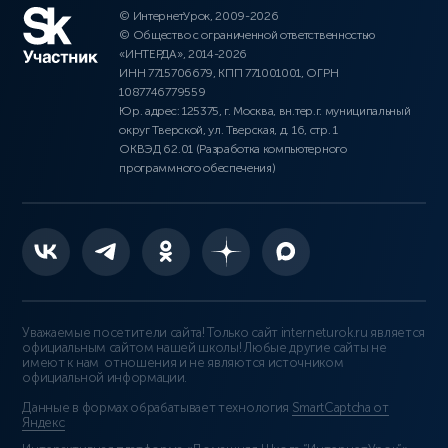
© ИнтернетУрок, 2009-2026
© Общество с ограниченной ответственностью
«ИНТЕРДА», 2014-2026
ИНН 7715706679, КПП 771001001, ОГРН
1087746779559
Юр. адрес: 125375, г. Москва, вн.тер.г. муниципальный
округ Тверской, ул. Тверская, д. 16, стр. 1
ОКВЭД 62.01 (Разработка компьютерного
программного обеспечения)
Уважаемые посетители сайта! Только сайт interneturok.ru является
официальным сайтом нашей школы! Любые другие сайты не
имеют к нам отношения и не являются источником
официальной информации.
Данные в формах обрабатывает технология
SmartCaptcha от
Яндекс