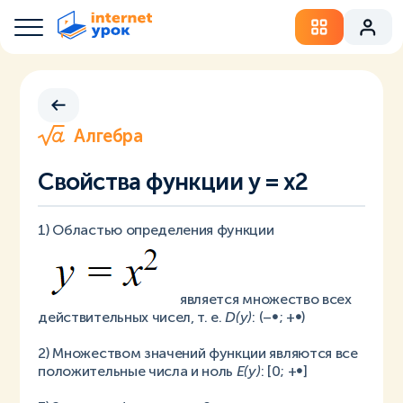
Алгебра
Свойства функции y = x2
1) Областью определения функции
является множество всех
действительных чисел, т. е.
D(y)
: (–∞; +∞)
2) Множеством значений функции являются все
положительные числа и ноль
E(y)
: [0; +∞]