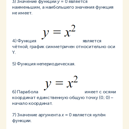
3) Значение функции
y
= 0 является
наименьшим, а наибольшего значения функция
не имеет.
4) Функция
является
чётной, график симметричен относительно оси
Y.
5) Функция непериодическая.
6) Парабола
имеет с осями
координат единственную общую точку (0; 0) –
начало координат.
7) Значение аргумента
x
= 0 является нулём
функции.