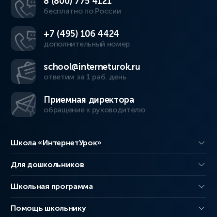
8 (800) 775 4121
бесплатно по России
+7 (495) 106 4424
дополнительный номер
school@interneturok.ru
ответим за 1 раб. день
Приемная директора
обращение к руководителю
Школа «ИнтернетУрок»
Для дошкольников
Школьная программа
Помощь школьнику