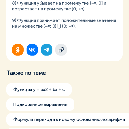
8) Функция убывает на промежутке (–∞; 0] и
возрастает на промежутке [0; +∞).
9) Функция принимает положительные значения
на множестве (–∞; 0) ⋃ (0; +∞).
Также по теме
Функция y = ax2 + bx + c
Подкоренное выражение
Формула перехода к новому основанию логарифма