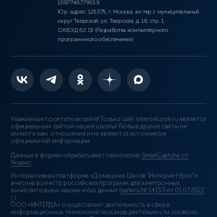
1087746779559
Юр. адрес: 125375, г. Москва, вн.тер.г. муниципальный
округ Тверской, ул. Тверская, д. 16, стр. 1
ОКВЭД 62.01 (Разработка компьютерного
программного обеспечения)
Уважаемые посетители сайта! Только сайт interneturok.ru является
официальным сайтом нашей школы! Любые другие сайты не
имеют к нам отношения и не являются источником
официальной информации.
Данные в формах обрабатывает технология
SmartCaptcha от
Яндекс
Интерактивная платформа «Домашняя Школа “ИнтернетУрок”»
внесена в реестр российских программ для электронных
вычислительных машин и баз данных (
запись № 14133 от 01.07.2022
г.
).
ООО «ИНТЕРДА» осуществляет деятельность в сфере
информационных технологий (код вида деятельности согласно