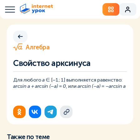
Алгебра
Свойство арксинуса
Для любого
a
∈ [–1; 1] выполняется равенство:
arcsin a + arcsin (–a) = 0
, или
arcsin (–a) = –arcsin a
Также по теме