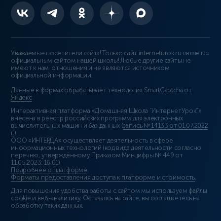
Уважаемые посетители сайта! Только сайт interneturok.ru является
официальным сайтом нашей школы! Любые другие сайты не
имеют к нам отношения и не являются источником
официальной информации.
Данные в формах обрабатывает технология
SmartCaptcha от
Яндекс
Интерактивная платформа «Домашняя Школа “ИнтернетУрок”»
внесена в реестр российских программ для электронных
вычислительных машин и баз данных (
запись № 14133 от 01.07.2022
г.
).
ООО «ИНТЕРДА» осуществляет деятельность в сфере
информационных технологий (код вида деятельности согласно
перечню, утверждённому Приказом Минцифры № 449 от
11.05.2023: 16.01)
Подробнее о платформе
.
Форматы предоставления доступа к платформе и стоимость
.
Для повышения удобства работы с сайтом мы используем файлы
cookie и веб-аналитику. Оставаясь на сайте, вы соглашаетесь на
обработку таких данных.