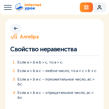
Алгебра
Свойство неравенства
Если
a > b
и b > c, то
a > c
.
Если
a > b
и
c
– любое число, то
a + c > b + c
.
Если
a > b
и
c
– положительное число,
ac >
bc
.
Если
a > b
и
c
– отрицательное число,
ac <
bc
.