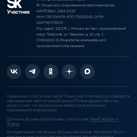
© Общество с ограниченной ответственностью
«ИНТЕРДА», 2014-2026
ИНН 7715706679, КПП 771001001, ОГРН
1087746779559
Юр. адрес: 125375, г. Москва, вн.тер.г. муниципальный
округ Тверской, ул. Тверская, д. 16, стр. 1
ОКВЭД 62.01 (Разработка компьютерного
программного обеспечения)
Уважаемые посетители сайта! Только сайт interneturok.ru является
официальным сайтом нашей школы! Любые другие сайты не
имеют к нам отношения и не являются источником
официальной информации.
Данные в формах обрабатывает технология
SmartCaptcha от
Яндекс
Интерактивная платформа «Домашняя Школа “ИнтернетУрок”»
внесена в реестр российских программ для электронных