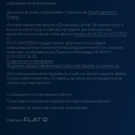
официальной информации.
Данные в формах обрабатывает технология
SmartCaptcha от
Яндекс
Интерактивная платформа «Домашняя Школа “ИнтернетУрок”»
внесена в реестр российских программ для электронных
вычислительных машин и баз данных (
запись № 14133 от 01.07.2022
г.
).
ООО «ИНТЕРДА» осуществляет деятельность в сфере
информационных технологий (код вида деятельности согласно
перечню, утверждённому Приказом Минцифры № 449 от
11.05.2023: 16.01)
Подробнее о платформе
.
Форматы предоставления доступа к платформе и стоимость
.
Для повышения удобства работы с сайтом мы используем файлы
cookie и веб-аналитику. Оставаясь на сайте, вы соглашаетесь на
обработку таких данных.
Соглашение о пользовании сайтом
Политика в отношении обработки персональных данных
Сведения об образовательной организации