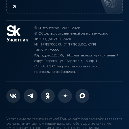
© ИнтернетУрок, 2009-2026
© Общество с ограниченной ответственностью
«ИНТЕРДА», 2014-2026
ИНН 7715706679, КПП 771001001, ОГРН
1087746779559
Юр. адрес: 125375, г. Москва, вн.тер.г. муниципальный
округ Тверской, ул. Тверская, д. 16, стр. 1
ОКВЭД 62.01 (Разработка компьютерного
программного обеспечения)
Уважаемые посетители сайта! Только сайт interneturok.ru является
официальным сайтом нашей школы! Любые другие сайты не
имеют к нам отношения и не являются источником