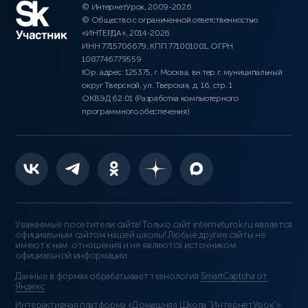
© ИнтернетУрок, 2009-2026
© Общество с ограниченной ответственностью
«ИНТЕРДА», 2014-2026
ИНН 7715706679, КПП 771001001, ОГРН
1087746779559
Юр. адрес: 125375, г. Москва, вн.тер.г. муниципальный
округ Тверской, ул. Тверская, д. 16, стр. 1
ОКВЭД 62.01 (Разработка компьютерного
программного обеспечения)
Уважаемые посетители сайта! Только сайт interneturok.ru является
официальным сайтом нашей школы! Любые другие сайты не
имеют к нам отношения и не являются источником
официальной информации.
Данные в формах обрабатывает технология
SmartCaptcha от
Яндекс
Интерактивная платформа «Домашняя Школа “ИнтернетУрок”»