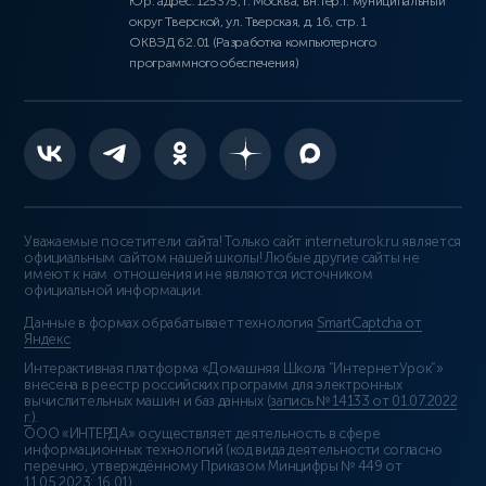
Юр. адрес: 125375, г. Москва, вн.тер.г. муниципальный
округ Тверской, ул. Тверская, д. 16, стр. 1
ОКВЭД 62.01 (Разработка компьютерного
программного обеспечения)
Уважаемые посетители сайта! Только сайт interneturok.ru является
официальным сайтом нашей школы! Любые другие сайты не
имеют к нам отношения и не являются источником
официальной информации.
Данные в формах обрабатывает технология
SmartCaptcha от
Яндекс
Интерактивная платформа «Домашняя Школа “ИнтернетУрок”»
внесена в реестр российских программ для электронных
вычислительных машин и баз данных (
запись № 14133 от 01.07.2022
г.
).
ООО «ИНТЕРДА» осуществляет деятельность в сфере
информационных технологий (код вида деятельности согласно
перечню, утверждённому Приказом Минцифры № 449 от
11.05.2023: 16.01)