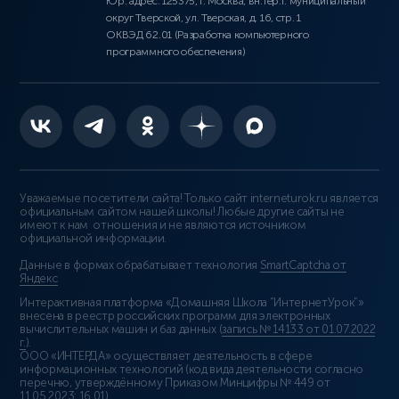
Юр. адрес: 125375, г. Москва, вн.тер.г. муниципальный
округ Тверской, ул. Тверская, д. 16, стр. 1
ОКВЭД 62.01 (Разработка компьютерного
программного обеспечения)
Уважаемые посетители сайта! Только сайт interneturok.ru является
официальным сайтом нашей школы! Любые другие сайты не
имеют к нам отношения и не являются источником
официальной информации.
Данные в формах обрабатывает технология
SmartCaptcha от
Яндекс
Интерактивная платформа «Домашняя Школа “ИнтернетУрок”»
внесена в реестр российских программ для электронных
вычислительных машин и баз данных (
запись № 14133 от 01.07.2022
г.
).
ООО «ИНТЕРДА» осуществляет деятельность в сфере
информационных технологий (код вида деятельности согласно
перечню, утверждённому Приказом Минцифры № 449 от
11.05.2023: 16.01)