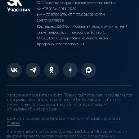
© Общество с ограниченной ответственностью
«ИНТЕРДА», 2014-2026
ИНН 7715706679, КПП 771001001, ОГРН
1087746779559
Юр. адрес: 125375, г. Москва, вн.тер.г. муниципальный
округ Тверской, ул. Тверская, д. 16, стр. 1
ОКВЭД 62.01 (Разработка компьютерного
программного обеспечения)
Уважаемые посетители сайта! Только сайт interneturok.ru является
официальным сайтом нашей школы! Любые другие сайты не
имеют к нам отношения и не являются источником
официальной информации.
Данные в формах обрабатывает технология
SmartCaptcha от
Яндекс
Интерактивная платформа «Домашняя Школа “ИнтернетУрок”»
внесена в реестр российских программ для электронных