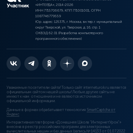
«ИНТЕРДА», 2014-2026
ИНН 7715706679, КПП 771001001, ОГРН
1087746779559
Юр. адрес: 125375, г. Москва, вн.тер.г. муниципальный
округ Тверской, ул. Тверская, д. 16, стр. 1
ОКВЭД 62.01 (Разработка компьютерного
программного обеспечения)
Уважаемые посетители сайта! Только сайт interneturok.ru является
официальным сайтом нашей школы! Любые другие сайты не
имеют к нам отношения и не являются источником
официальной информации.
Данные в формах обрабатывает технология
SmartCaptcha от
Яндекс
Интерактивная платформа «Домашняя Школа “ИнтернетУрок”»
внесена в реестр российских программ для электронных
вычислительных машин и баз данных (
запись № 14133 от 01.07.2022