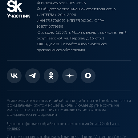
© ИнтернетУрок, 2009-2026
© Общество с ограниченной ответственностью
«ИНТЕРДА», 2014-2026
ИНН 7715706679, КПП 771001001, ОГРН
1087746779559
Юр. адрес: 125375, г. Москва, вн.тер.г. муниципальный
округ Тверской, ул. Тверская, д. 16, стр. 1
ОКВЭД 62.01 (Разработка компьютерного
программного обеспечения)
Уважаемые посетители сайта! Только сайт interneturok.ru является
официальным сайтом нашей школы! Любые другие сайты не
имеют к нам отношения и не являются источником
официальной информации.
Данные в формах обрабатывает технология
SmartCaptcha от
Яндекс
Интерактивная платформа «Домашняя Школа “ИнтернетУрок”»