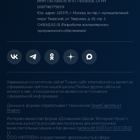
ИНН 7715706679, КПП 771001001, ОГРН
1087746779559
Юр. адрес: 125375, г. Москва, вн.тер.г. муниципальный
округ Тверской, ул. Тверская, д. 16, стр. 1
ОКВЭД 62.01 (Разработка компьютерного
программного обеспечения)
Уважаемые посетители сайта! Только сайт interneturok.ru является
официальным сайтом нашей школы! Любые другие сайты не
имеют к нам отношения и не являются источником
официальной информации.
Данные в формах обрабатывает технология
SmartCaptcha от
Яндекс
Интерактивная платформа «Домашняя Школа “ИнтернетУрок”»
внесена в реестр российских программ для электронных
вычислительных машин и баз данных (
запись № 14133 от 01.07.2022
г.
).
ООО «ИНТЕРДА» осуществляет деятельность в сфере