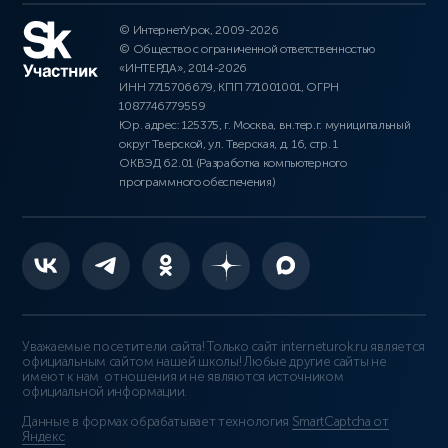
© ИнтернетУрок, 2009-2026
© Общество с ограниченной ответственностью
«ИНТЕРДА», 2014-2026
ИНН 7715706679, КПП 771001001, ОГРН
1087746779559
Юр. адрес: 125375, г. Москва, вн.тер.г. муниципальный
округ Тверской, ул. Тверская, д. 16, стр. 1
ОКВЭД 62.01 (Разработка компьютерного
программного обеспечения)
Уважаемые посетители сайта! Только сайт interneturok.ru является
официальным сайтом нашей школы! Любые другие сайты не
имеют к нам отношения и не являются источником
официальной информации.
Данные в формах обрабатывает технология
SmartCaptcha от
Яндекс