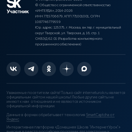
© Общество с ограниченной ответственностью
«ИНТЕРДА», 2014-2026
ИНН 7715706679, КПП 771001001, ОГРН
1087746779559
Юр. адрес: 125375, г. Москва, вн.тер.г. муниципальный
округ Тверской, ул. Тверская, д. 16, стр. 1
ОКВЭД 62.01 (Разработка компьютерного
программного обеспечения)
Уважаемые посетители сайта! Только сайт interneturok.ru является
официальным сайтом нашей школы! Любые другие сайты не
имеют к нам отношения и не являются источником
официальной информации.
Данные в формах обрабатывает технология
SmartCaptcha от
Яндекс
Интерактивная платформа «Домашняя Школа “ИнтернетУрок”»
внесена в реестр российских программ для электронных