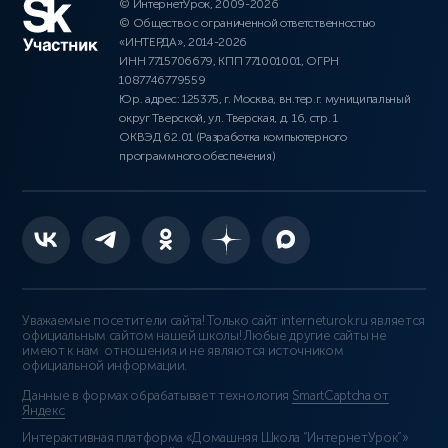
© ИнтернетУрок, 2009-2026
© Общество с ограниченной ответственностью
«ИНТЕРДА», 2014-2026
ИНН 7715706679, КПП 771001001, ОГРН
1087746779559
Юр. адрес: 125375, г. Москва, вн.тер.г. муниципальный
округ Тверской, ул. Тверская, д. 16, стр. 1
ОКВЭД 62.01 (Разработка компьютерного
программного обеспечения)
Уважаемые посетители сайта! Только сайт interneturok.ru является
официальным сайтом нашей школы! Любые другие сайты не
имеют к нам отношения и не являются источником
официальной информации.
Данные в формах обрабатывает технология
SmartCaptcha от
Яндекс
Интерактивная платформа «Домашняя Школа “ИнтернетУрок”»