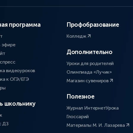
ая программа
Профобразование
ат
Колледж
в эфире
Дополнительно
айт
спресс
Уроки для родителей
ка видеоуроков
Олимпиада «Лучик»
ка к ОГЭ/ЕГЭ
Магазин сувениров
оры
Полезное
ь школьнику
Журнал ИнтернетУрока
к
Глоссарий
с ДЗ
Материалы М. И. Лазарева