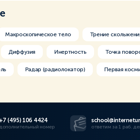
ме
Макроскопическое тело
Трение скольжени
Диффузия
Инертность
Точка повор
оль
Радар (радиолокатор)
Первая косми
+7 (495) 106 4424
school@internetur
дополнительный номер
ответим за 1 раб. де