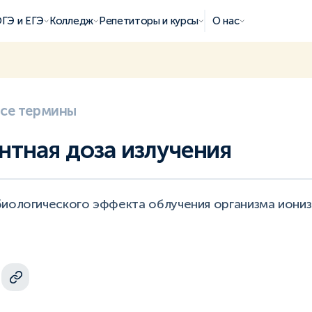
ГЭ и ЕГЭ
Колледж
Репетиторы и курсы
О нас
все термины
нтная доза излучения
биологического эффекта облучения организма ион