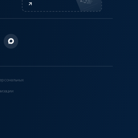
ерсональных
низации