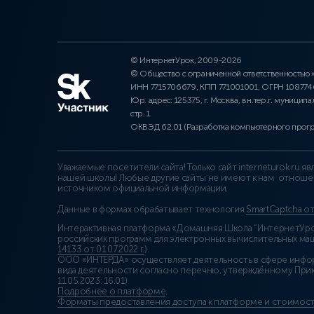
© ИнтернетУрок, 2009-2026
© Общество с ограниченной ответственностью
ИНН 7715706679, КПП 771001001, ОГРН 10877
Юр. адрес: 125375, г. Москва, вн.тер.г. муниципа
стр. 1
ОКВЭД 62.01 (Разработка компьютерного прог
Уважаемые посетители сайта! Только сайт interneturok.ru 
нашей школы! Любые другие сайты не имеют к нам отноше
источником официальной информации.
Данные в формах обрабатывает технология
SmartCaptcha о
Интерактивная платформа «Домашняя Школа “ИнтернетУрок
российских программ для электронных вычислительных маши
14133 от 01.07.2022 г.
).
ООО «ИНТЕРДА» осуществляет деятельность в сфере инфо
вида деятельности согласно перечню, утверждённому При
11.05.2023: 16.01)
Подробнее о платформе
.
Форматы предоставления доступа к платформе и стоимост