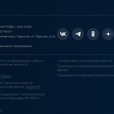
 «ИНТЕРДА», 2014-2026
46779559
льный округ Тверской, ул. Тверская, д. 16,
раммного обеспечения)
является официальным сайтом
Соглашение о пользовании сайтом
ния и не являются
Политика в отношении обработки п
данных
Сведения об образовательной орга
т Яндекс
”» внесена в реестр
н и баз данных (
запись №
рмационных технологий (код
казом Минцифры № 449 от
ь
.