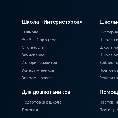
Школа «ИнтернетУрок»
Школьн
О школе
Экстерн
Учебный процесс
Школа • 
Стоимость
Школа л
Зачисление
Школа эк
История развития
Библиоте
Успехи учеников
Подготов
Вопрос – ответ
Репетит
Для дошкольников
Помощ
Подготовка к школе
Наставни
Логопед
Помощь 