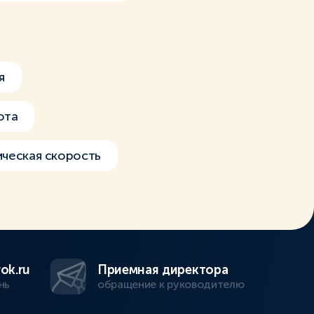
я
ота
ческая скорость
ok.ru
Приемная директора
нь
обращение к руководителю