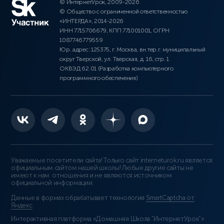
© ИнтернетУрок, 2009-2026
© Общество с ограниченной ответственностью
«ИНТЕРДА», 2014-2026
ИНН 7715706679, КПП 771001001, ОГРН
1087746779559
Юр. адрес: 125375, г. Москва, вн.тер.г. муниципальный
округ Тверской, ул. Тверская, д. 16, стр. 1
ОКВЭД 62.01 (Разработка компьютерного
программного обеспечения)
Уважаемые посетители сайта! Только сайт interneturok.ru является
официальным сайтом нашей школы! Любые другие сайты не
имеют к нам отношения и не являются источником
официальной информации.
Данные в формах обрабатывает технология
SmartCaptcha от
Яндекс
Интерактивная платформа «Домашняя Школа “ИнтернетУрок”»