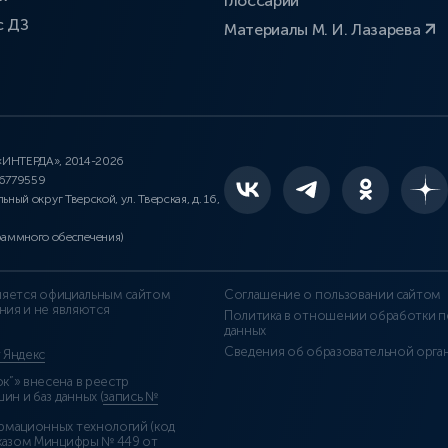
Глоссарий
с ДЗ
Материалы М. И. Лазарева
 «ИНТЕРДА», 2014-2026
46779559
льный округ Тверской, ул. Тверская, д. 16,
раммного обеспечения)
является официальным сайтом
Соглашение о пользовании сайтом
ния и не являются
Политика в отношении обработки п
данных
Сведения об образовательной орга
т Яндекс
”» внесена в реестр
н и баз данных (
запись №
рмационных технологий (код
казом Минцифры № 449 от