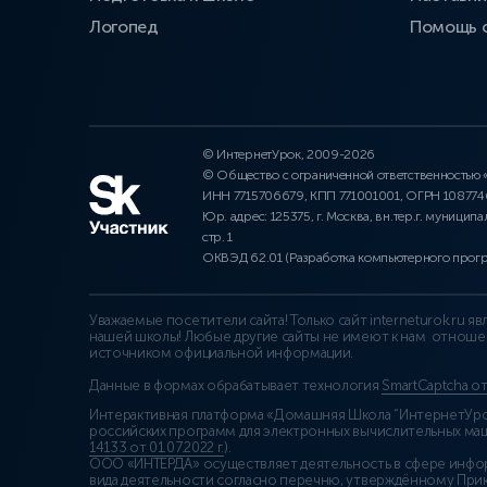
Логопед
Помощь 
© ИнтернетУрок, 2009-2026
© Общество с ограниченной ответственностью
ИНН 7715706679, КПП 771001001, ОГРН 10877
Юр. адрес: 125375, г. Москва, вн.тер.г. муниципа
стр. 1
ОКВЭД 62.01 (Разработка компьютерного прог
Уважаемые посетители сайта! Только сайт interneturok.ru 
нашей школы! Любые другие сайты не имеют к нам отноше
источником официальной информации.
Данные в формах обрабатывает технология
SmartCaptcha о
Интерактивная платформа «Домашняя Школа “ИнтернетУрок
российских программ для электронных вычислительных маши
14133 от 01.07.2022 г.
).
ООО «ИНТЕРДА» осуществляет деятельность в сфере инфо
вида деятельности согласно перечню, утверждённому При