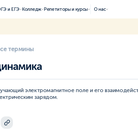
ГЭ и ЕГЭ
Колледж
Репетиторы и курсы
О нас
все термины
динамика
зучающий электромагнитное поле и его взаимодейст
ктрическим зарядом.