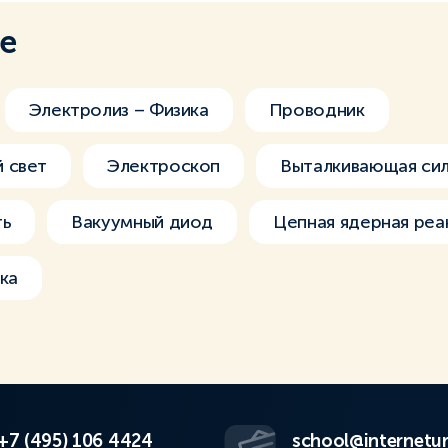
ме
Электролиз – Физика
Проводник
 свет
Электроскоп
Выталкивающая сил
ть
Вакуумный диод
Цепная ядерная реа
ка
+7 (495) 106 4424
school@internetur