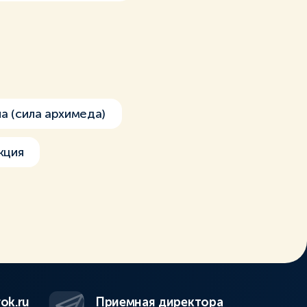
а (сила архимеда)
кция
ok.ru
Приемная директора