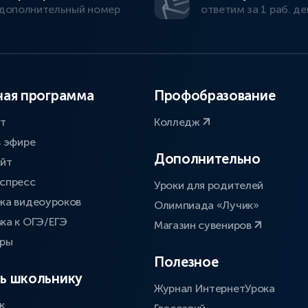
дополнительный номер
ответим за 1 раб. де
ая программа
Профобразование
ат
Колледж
в эфире
Дополнительно
айт
спресс
Уроки для родителей
ка видеоуроков
Олимпиада «Лучик»
ка к ОГЭ/ЕГЭ
Магазин сувениров
оры
Полезное
ь школьнику
Журнал ИнтернетУрока
к