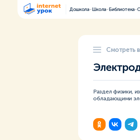
Дошкола
Школа
Библиотека
О
Смотреть 
Электро
Раздел физики, и
обладающими эле