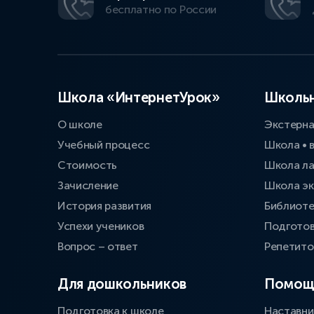
бесплатно по России
Школа «ИнтернетУрок»
Школьн
О школе
Экстерн
Учебный процесс
Школа • 
Стоимость
Школа л
Зачисление
Школа эк
История развития
Библиоте
Успехи учеников
Подготов
Вопрос – ответ
Репетит
Для дошкольников
Помощ
Подготовка к школе
Наставни