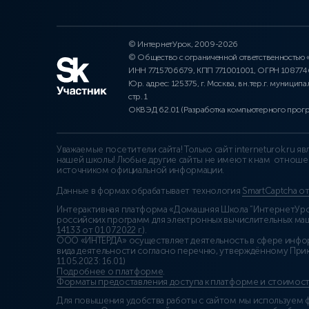
© ИнтернетУрок, 2009-2026
© Общество с ограниченной ответственностью
ИНН 7715706679, КПП 771001001, ОГРН 10877
Юр. адрес: 125375, г. Москва, вн.тер.г. муниципа
стр. 1
ОКВЭД 62.01 (Разработка компьютерного прог
Уважаемые посетители сайта! Только сайт interneturok.ru 
нашей школы! Любые другие сайты не имеют к нам отноше
источником официальной информации.
Данные в формах обрабатывает технология
SmartCaptcha о
Интерактивная платформа «Домашняя Школа “ИнтернетУрок
российских программ для электронных вычислительных маши
14133 от 01.07.2022 г.
).
ООО «ИНТЕРДА» осуществляет деятельность в сфере инфо
вида деятельности согласно перечню, утверждённому При
11.05.2023: 16.01)
Подробнее о платформе
.
Форматы предоставления доступа к платформе и стоимост
Для повышения удобства работы с сайтом мы используем ф