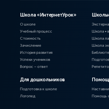
Школа «ИнтернетУрок»
Школьн
О школе
Экстерн
Учебный процесс
Школа • 
Стоимость
Школа л
Зачисление
Школа эк
История развития
Библиоте
Успехи учеников
Подготов
Вопрос – ответ
Репетит
Для дошкольников
Помощ
Подготовка к школе
Наставни
Логопед
Помощь 