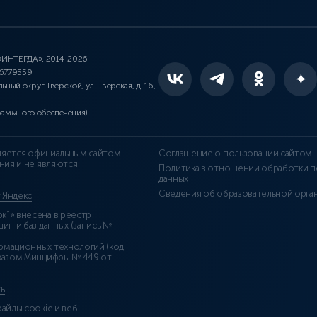
 «ИНТЕРДА», 2014-2026
46779559
льный округ Тверской, ул. Тверская, д. 16,
раммного обеспечения)
является официальным сайтом
Соглашение о пользовании сайтом
ния и не являются
Политика в отношении обработки п
данных
Сведения об образовательной орга
т Яндекс
”» внесена в реестр
н и баз данных (
запись №
рмационных технологий (код
казом Минцифры № 449 от
ь
.
айлы cookie и веб-