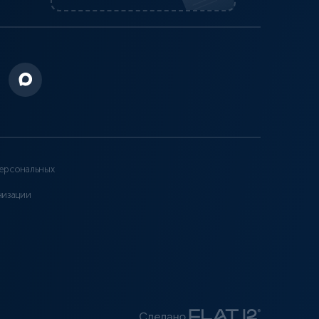
ерсональных
низации