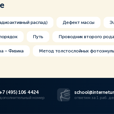
ме
адиоактивный распад)
Дефект массы
Э
порядок
Путь
Проводник второго род
а – Физика
Метод толстослойных фотоэмуль
+7 (495) 106 4424
school@internetur
дополнительный номер
ответим за 1 раб. де