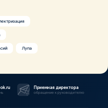
лектризация
а
сий
Лупа
ok.ru
Приемная директора
нь
обращение к руководителю