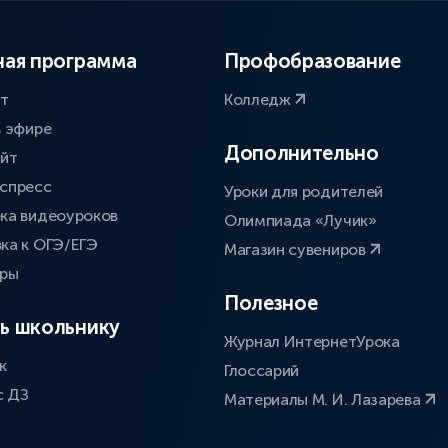
ая программа
Профобразование
ат
Колледж
в эфире
Дополнительно
айт
спресс
Уроки для родителей
ка видеоуроков
Олимпиада «Лучик»
ка к ОГЭ/ЕГЭ
Магазин сувениров
оры
Полезное
ь школьнику
Журнал ИнтернетУрока
к
Глоссарий
с ДЗ
Материалы М. И. Лазарева