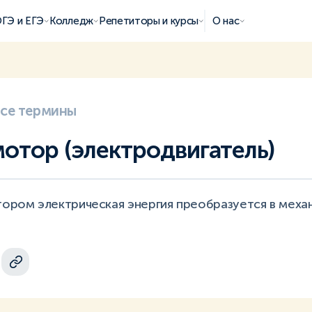
ГЭ и ЕГЭ
Колледж
Репетиторы и курсы
О нас
все термины
отор (электродвигатель)
тором электрическая энергия преобразуется в меха