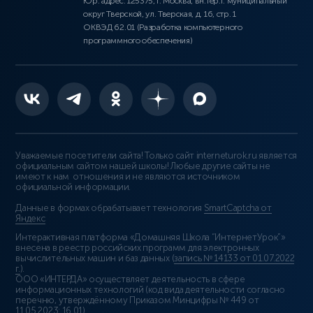
Юр. адрес: 125375, г. Москва, вн.тер.г. муниципальный
округ Тверской, ул. Тверская, д. 16, стр. 1
ОКВЭД 62.01 (Разработка компьютерного
программного обеспечения)
Уважаемые посетители сайта! Только сайт interneturok.ru является
официальным сайтом нашей школы! Любые другие сайты не
имеют к нам отношения и не являются источником
официальной информации.
Данные в формах обрабатывает технология
SmartCaptcha от
Яндекс
Интерактивная платформа «Домашняя Школа “ИнтернетУрок”»
внесена в реестр российских программ для электронных
вычислительных машин и баз данных (
запись № 14133 от 01.07.2022
г.
).
ООО «ИНТЕРДА» осуществляет деятельность в сфере
информационных технологий (код вида деятельности согласно
перечню, утверждённому Приказом Минцифры № 449 от
11.05.2023: 16.01)