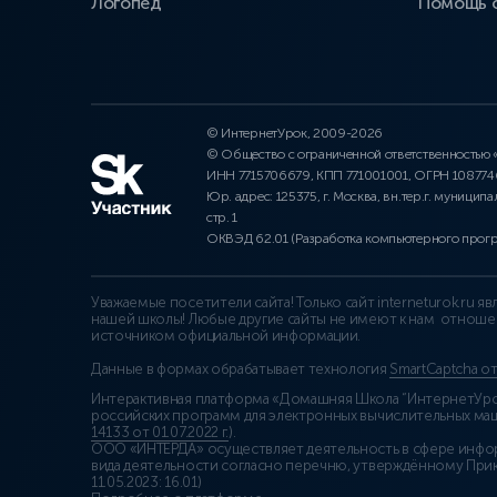
Логопед
Помощь 
© ИнтернетУрок, 2009-2026
© Общество с ограниченной ответственностью
ИНН 7715706679, КПП 771001001, ОГРН 10877
Юр. адрес: 125375, г. Москва, вн.тер.г. муниципа
стр. 1
ОКВЭД 62.01 (Разработка компьютерного прог
Уважаемые посетители сайта! Только сайт interneturok.ru 
нашей школы! Любые другие сайты не имеют к нам отноше
источником официальной информации.
Данные в формах обрабатывает технология
SmartCaptcha о
Интерактивная платформа «Домашняя Школа “ИнтернетУрок
российских программ для электронных вычислительных маши
14133 от 01.07.2022 г.
).
ООО «ИНТЕРДА» осуществляет деятельность в сфере инфо
вида деятельности согласно перечню, утверждённому При
11.05.2023: 16.01)