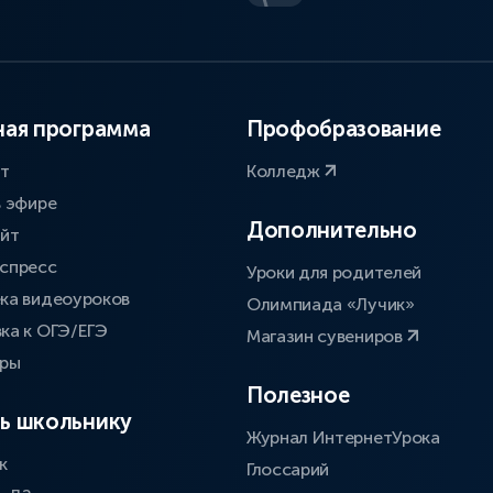
ая программа
Профобразование
ат
Колледж
в эфире
Дополнительно
айт
спресс
Уроки для родителей
ка видеоуроков
Олимпиада «Лучик»
ка к ОГЭ/ЕГЭ
Магазин сувениров
оры
Полезное
ь школьнику
Журнал ИнтернетУрока
к
Глоссарий