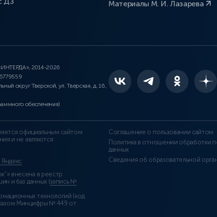
с ДЗ
Материалы М. И. Лазарева
 «ИНТЕРДА», 2014-2026
46779559
льный округ Тверской, ул. Тверская, д. 16,
раммного обеспечения)
является официальным сайтом
Соглашение о пользовании сайтом
ния и не являются
Политика в отношении обработки п
данных
Сведения об образовательной орга
т Яндекс
”» внесена в реестр
н и баз данных (
запись №
рмационных технологий (код
казом Минцифры № 449 от