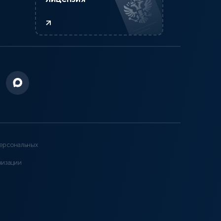
ерсональных
низации