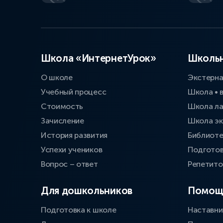
Школа «ИнтернетУрок»
Школьн
О школе
Экстерн
Учебный процесс
Школа • 
Стоимость
Школа л
Зачисление
Школа эк
История развития
Библиоте
Успехи учеников
Подготов
Вопрос – ответ
Репетит
Для дошкольников
Помощ
Подготовка к школе
Наставни