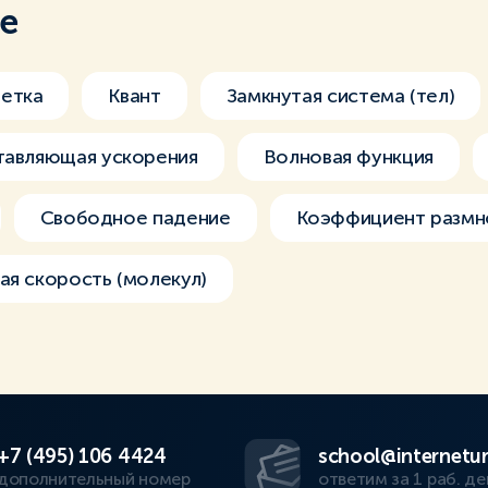
ме
етка
Квант
Замкнутая система (тел)
тавляющая ускорения
Волновая функция
Свободное падение
Коэффициент размн
ая скорость (молекул)
+7 (495) 106 4424
school@internetur
дополнительный номер
ответим за 1 раб. де