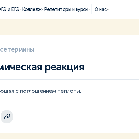
ГЭ и ЕГЭ
Колледж
Репетиторы и курсы
О нас
все термины
ическая реакция
ающая с поглощением теплоты.