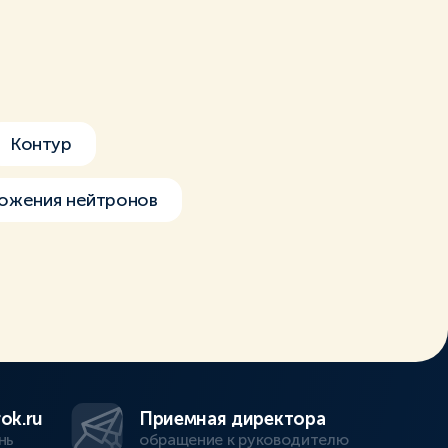
Контур
ожения нейтронов
ok.ru
Приемная директора
нь
обращение к руководителю