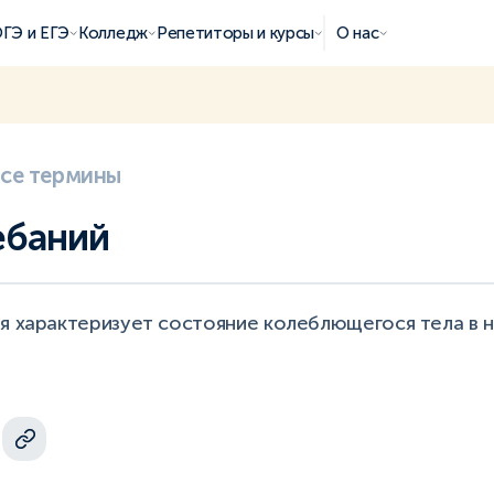
ГЭ и ЕГЭ
Колледж
Репетиторы и курсы
О нас
все термины
ебаний
ая характеризует состояние колеблющегося тела в 