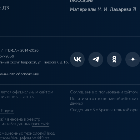
Глоссарий
с ДЗ
Материалы М. И. Лазарева
 «ИНТЕРДА», 2014-2026
46779559
льный округ Тверской, ул. Тверская, д. 16,
раммного обеспечения)
является официальным сайтом
Соглашение о пользовании сайтом
ния и не являются
Политика в отношении обработки п
данных
Сведения об образовательной орга
т Яндекс
”» внесена в реестр
н и баз данных (
запись №
рмационных технологий (код
казом Минцифры № 449 от