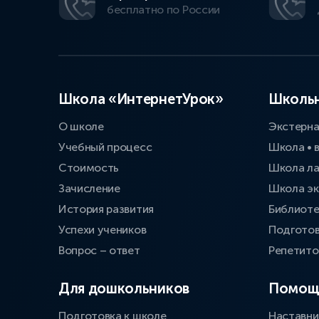
бесплатно по России
Школа «ИнтернетУрок»
Школьн
О школе
Экстерн
Учебный процесс
Школа • 
Стоимость
Школа л
Зачисление
Школа эк
История развития
Библиоте
Успехи учеников
Подготов
Вопрос – ответ
Репетит
Для дошкольников
Помощ
Подготовка к школе
Наставни