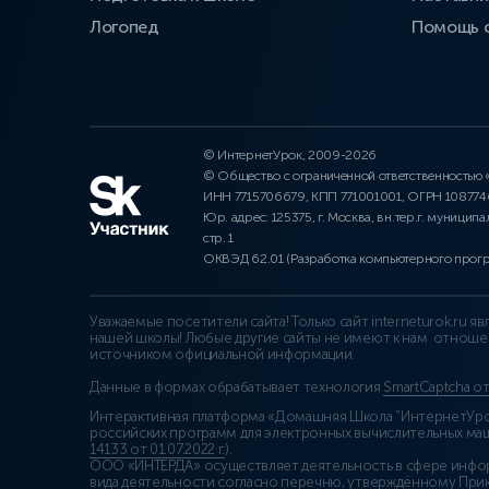
Логопед
Помощь 
© ИнтернетУрок, 2009-2026
© Общество с ограниченной ответственностью
ИНН 7715706679, КПП 771001001, ОГРН 10877
Юр. адрес: 125375, г. Москва, вн.тер.г. муниципа
стр. 1
ОКВЭД 62.01 (Разработка компьютерного прог
Уважаемые посетители сайта! Только сайт interneturok.ru 
нашей школы! Любые другие сайты не имеют к нам отноше
источником официальной информации.
Данные в формах обрабатывает технология
SmartCaptcha о
Интерактивная платформа «Домашняя Школа “ИнтернетУрок
российских программ для электронных вычислительных маши
14133 от 01.07.2022 г.
).
ООО «ИНТЕРДА» осуществляет деятельность в сфере инфо
вида деятельности согласно перечню, утверждённому При