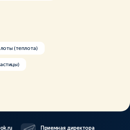
лоты (теплота)
частицы)
ok.ru
Приемная директора