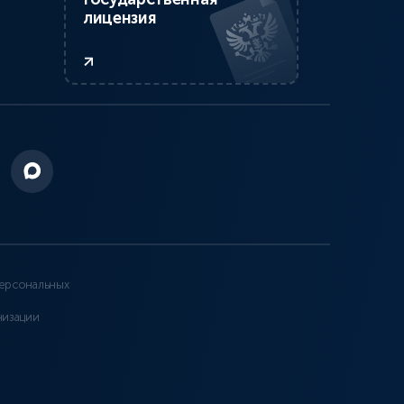
лицензия
ерсональных
низации