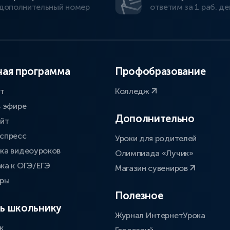
дополнительный номер
ответим за 1 раб. де
ая программа
Профобразование
ат
Колледж
в эфире
Дополнительно
айт
спресс
Уроки для родителей
ка видеоуроков
Олимпиада «Лучик»
ка к ОГЭ/ЕГЭ
Магазин сувениров
оры
Полезное
ь школьнику
Журнал ИнтернетУрока
к