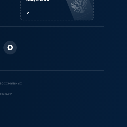
ерсональных
низации