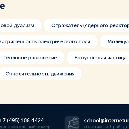
ме
новой дуализм
Отражатель (ядерного реакто
Напряженность электрического поля
Молекул
Тепловое равновесие
Броуновская частица
Относительность движения
+7 (495) 106 4424
school@internetur
дополнительный номер
ответим за 1 раб. де