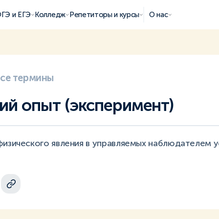
ГЭ и ЕГЭ
Колледж
Репетиторы и курсы
О нас
все термины
ий опыт (эксперимент)
физического явления в управляемых наблюдателем у