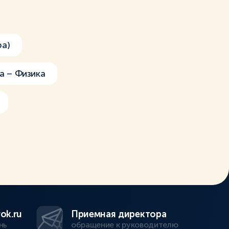
ра)
а – Физика
ok.ru
Приемная директора
нь
обращение к руководителю