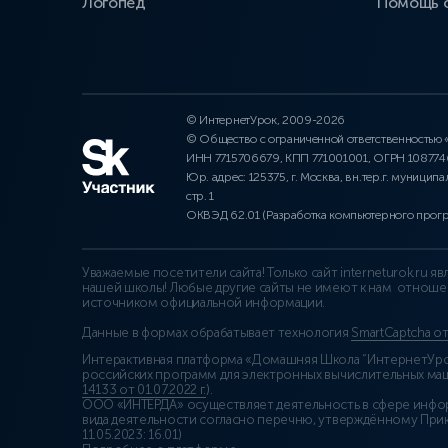
Логопед
Помощь 
© ИнтернетУрок, 2009-2026
© Общество с ограниченной ответственностью
ИНН 7715706679, КПП 771001001, ОГРН 10877
Юр. адрес: 125375, г. Москва, вн.тер.г. муниципа
стр. 1
ОКВЭД 62.01 (Разработка компьютерного прог
Уважаемые посетители сайта! Только сайт interneturok.ru 
нашей школы! Любые другие сайты не имеют к нам отноше
источником официальной информации.
Данные в формах обрабатывает технология
SmartCaptcha о
Интерактивная платформа «Домашняя Школа “ИнтернетУрок
российских программ для электронных вычислительных маши
14133 от 01.07.2022 г.
).
ООО «ИНТЕРДА» осуществляет деятельность в сфере инфо
вида деятельности согласно перечню, утверждённому При
11.05.2023: 16.01)