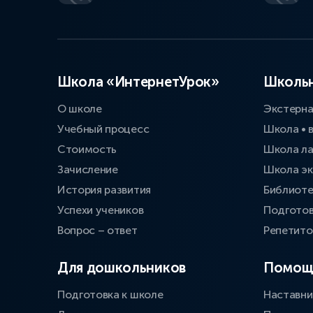
Школа «ИнтернетУрок»
Школьн
О школе
Экстерн
Учебный процесс
Школа • 
Стоимость
Школа л
Зачисление
Школа эк
История развития
Библиоте
Успехи учеников
Подготов
Вопрос – ответ
Репетит
Для дошкольников
Помощ
Подготовка к школе
Наставни