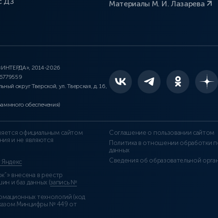
с ДЗ
Материалы М. И. Лазарева
 «ИНТЕРДА», 2014-2026
46779559
льный округ Тверской, ул. Тверская, д. 16,
раммного обеспечения)
является официальным сайтом
Соглашение о пользовании сайтом
ния и не являются
Политика в отношении обработки п
данных
Сведения об образовательной орга
т Яндекс
”» внесена в реестр
н и баз данных (
запись №
рмационных технологий (код
казом Минцифры № 449 от