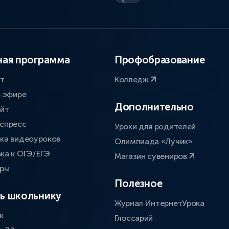
ая программа
Профобразование
ат
Колледж
в эфире
Дополнительно
айт
спресс
Уроки для родителей
ка видеоуроков
Олимпиада «Лучик»
ка к ОГЭ/ЕГЭ
Магазин сувениров
оры
Полезное
ь школьнику
Журнал ИнтернетУрока
к
Глоссарий