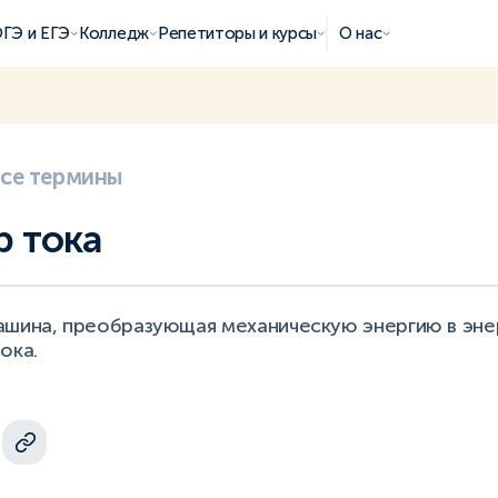
ГЭ и ЕГЭ
Колледж
Репетиторы и курсы
О нас
все термины
р тока
ашина, преобразующая механическую энергию в эн
ока.