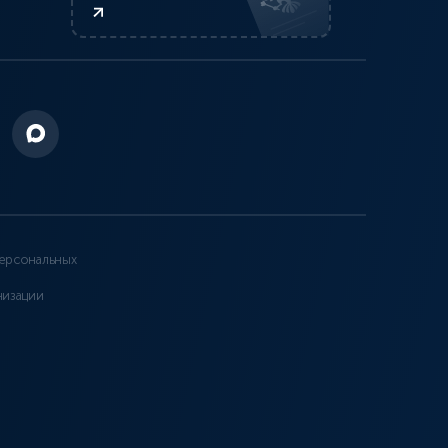
ерсональных
низации