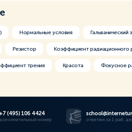
ме
)
Нормальные условия
Гальванический 
Резистор
Коэффициент радиационного 
ффициент трения
Красота
Фокусное р
+7 (495) 106 4424
school@internetur
дополнительный номер
ответим за 1 раб. де