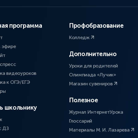
ая программа
Профобразование
ат
Колледж
в эфире
Дополнительно
айт
спресс
Уроки для родителей
ка видеоуроков
Олимпиада «Лучик»
ка к ОГЭ/ЕГЭ
Магазин сувениров
оры
Полезное
ь школьнику
Журнал ИнтернетУрока
к
Глоссарий
с ДЗ
Материалы М. И. Лазарева