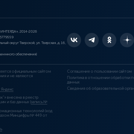
 «ИНТЕРДА», 2014-2026
46779559
льный округ Тверской, ул. Тверская, д. 16,
раммного обеспечения)
является официальным сайтом
Соглашение о пользовании сайтом
ния и не являются
Политика в отношении обработки п
данных
Сведения об образовательной орга
т Яндекс
”» внесена в реестр
н и баз данных (
запись №
рмационных технологий (код
казом Минцифры № 449 от
ь
.