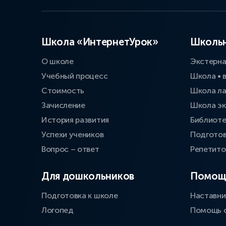
Школа «ИнтернетУрок»
Школьн
О школе
Экстерн
Учебный процесс
Школа • 
Стоимость
Школа л
Зачисление
Школа эк
История развития
Библиоте
Успехи учеников
Подготов
Вопрос – ответ
Репетит
Для дошкольников
Помощ
Подготовка к школе
Наставни
Логопед
Помощь 