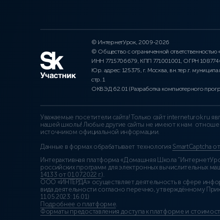
© ИнтернетУрок, 2009-2026
© Общество с ограниченной ответственностью
ИНН 7715706679, КПП 771001001, ОГРН 10877
Юр. адрес: 125375, г. Москва, вн.тер.г. муниципа
стр. 1
ОКВЭД 62.01 (Разработка компьютерного прог
Уважаемые посетители сайта! Только сайт interneturok.ru 
нашей школы! Любые другие сайты не имеют к нам отноше
источником официальной информации.
Данные в формах обрабатывает технология
SmartCaptcha о
Интерактивная платформа «Домашняя Школа “ИнтернетУрок
российских программ для электронных вычислительных маши
14133 от 01.07.2022 г.
).
ООО «ИНТЕРДА» осуществляет деятельность в сфере инфо
вида деятельности согласно перечню, утверждённому При
11.05.2023: 16.01)
Подробнее о платформе
.
Форматы предоставления доступа к платформе и стоимост