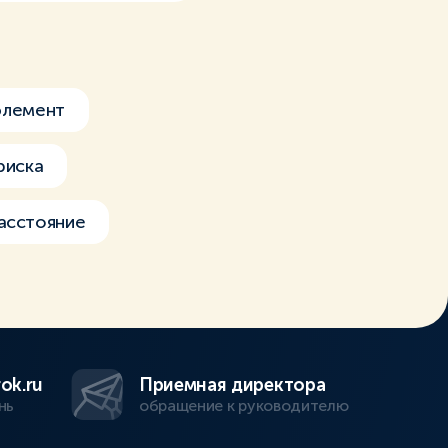
элемент
риска
асстояние
ok.ru
Приемная директора
нь
обращение к руководителю